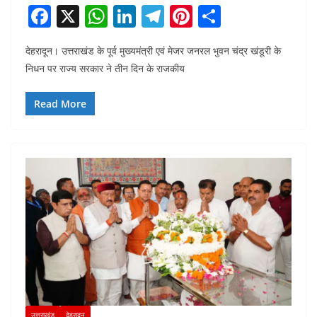
F
X
W
Li
T
Pi
S
a
h
n
el
nt
h
देहरादून। उत्तराखंड के पूर्व मुख्यमंत्री एवं मेजर जनरल भुवन चंद्र खंडूरी के
c
at
k
e
er
ar
निधन पर राज्य सरकार ने तीन दिन के राजकीय
e
s
e
gr
e
e
b
A
dI
a
st
Read More
o
p
n
m
o
p
k
उत्तराखंड
देहरादून