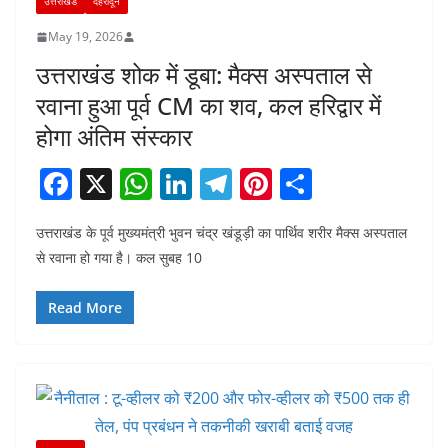
उत्तराखंड
देहरादून
May 19, 2026
उत्तराखंड शोक में डूबा: मैक्स अस्पताल से
रवाना हुआ पूर्व CM का शव, कल हरिद्वार में
होगा अंतिम संस्कार
F
X
W
Li
T
Pi
S
a
h
n
el
nt
h
उत्तराखंड के पूर्व मुख्यमंत्री भुवन चंद्र खंडूड़ी का पार्थिव शरीर मैक्स अस्पताल
c
at
k
e
er
ar
से रवाना हो गया है। कल सुबह 10
e
s
e
gr
e
e
b
A
dI
a
st
Read More
o
p
n
m
o
p
k