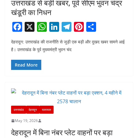
उत्तराखंड से बड़ी खबर, पूर्व सीएम भुवन चंद्र
खंडूरी का निधन
F
X
W
Li
T
Pi
S
a
h
n
el
nt
h
देहरादून: उत्तराखंड की राजनीति से जुड़ी एक बड़ी और दुखद खबर सामने आई
c
at
k
e
er
ar
है। उत्तराखंड के पूर्व मुख्यमंत्री भुवन चंद
e
s
e
gr
e
e
b
A
dI
a
st
Read More
o
p
n
m
o
p
k
उत्तराखंड
देहरादून
यातायात
May 19, 2026
देहरादून में बिना नंबर प्लेट वाहनों पर बड़ा