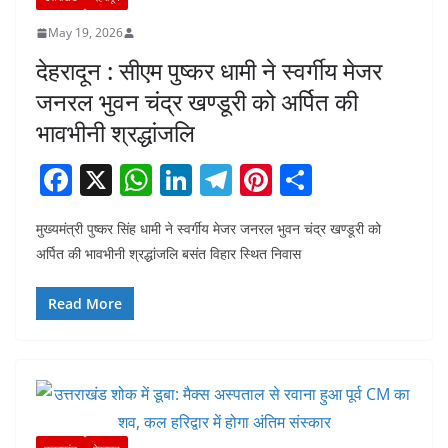
May 19, 2026
देहरादून : सीएम पुष्कर धामी ने स्वर्गीय मेजर
जनरल भुवन चंद्र खण्डूरी को अर्पित की
भावभीनी श्रद्धांजलि
F
X
W
Li
T
Pi
S
a
h
n
el
nt
h
मुख्यमंत्री पुष्कर सिंह धामी ने स्वर्गीय मेजर जनरल भुवन चंद्र खण्डूरी को
c
at
k
e
er
ar
अर्पित की भावभीनी श्रद्धांजलि बसंत विहार स्थित निवास
e
s
e
gr
e
e
b
A
dI
a
st
Read More
o
p
n
m
o
p
k