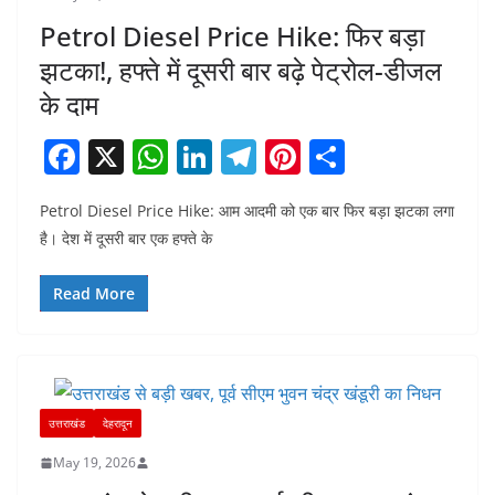
Petrol Diesel Price Hike: फिर बड़ा
झटका!, हफ्ते में दूसरी बार बढ़े पेट्रोल-डीजल
के दाम
F
X
W
Li
T
Pi
S
a
h
n
el
nt
h
Petrol Diesel Price Hike: आम आदमी को एक बार फिर बड़ा झटका लगा
c
at
k
e
er
ar
है। देश में दूसरी बार एक हफ्ते के
e
s
e
gr
e
e
b
A
dI
a
st
Read More
o
p
n
m
o
p
k
उत्तराखंड
देहरादून
May 19, 2026