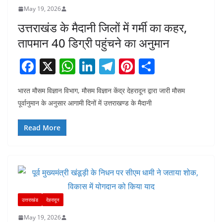
May 19, 2026
उत्तराखंड के मैदानी जिलों में गर्मी का कहर,
तापमान 40 डिग्री पहुंचने का अनुमान
F
X
W
Li
T
Pi
S
a
h
n
el
nt
h
भारत मौसम विज्ञान विभाग, मौसम विज्ञान केंद्र देहरादून द्वारा जारी मौसम
c
at
k
e
er
ar
पूर्वानुमान के अनुसार आगामी दिनों में उत्तराखण्ड के मैदानी
e
s
e
gr
e
e
b
A
dI
a
st
Read More
o
p
n
m
o
p
k
उत्तराखंड
देहरादून
May 19, 2026