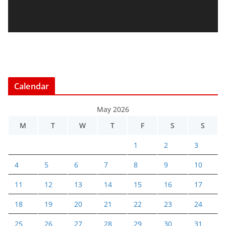
a
y
e
r
Calendar
May 2026
M
T
W
T
F
S
S
1
2
3
4
5
6
7
8
9
10
11
12
13
14
15
16
17
18
19
20
21
22
23
24
25
26
27
28
29
30
31