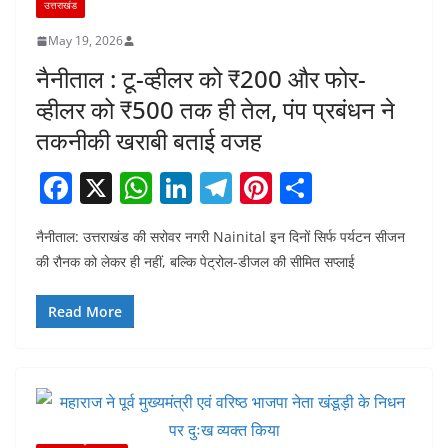
उत्तराखंड
May 19, 2026
नैनीताल : टू-व्हीलर को ₹200 और फोर-
व्हीलर को ₹500 तक ही तेल, पंप प्रबंधन ने
तकनीकी खराबी बताई वजह
F
X
W
Li
T
Pi
S
a
h
n
el
nt
h
नैनीताल: उत्तराखंड की सरोवर नगरी Nainital इन दिनों सिर्फ पर्यटन सीजन
c
at
k
e
er
ar
की रौनक को लेकर ही नहीं, बल्कि पेट्रोल-डीजल की सीमित सप्लाई
e
s
e
gr
e
e
b
A
dI
a
st
Read More
o
p
n
m
o
p
k