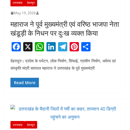
उत्तराखंड
देहरादून
May 19, 2026
महाराज ने पूर्व मुख्यमंत्री एवं वरिष्ठ भाजपा नेता
खंडूड़ी के निधन पर दुःख व्यक्त किया
F
X
W
Li
T
Pi
S
a
h
n
el
nt
h
देहरादून। प्रदेश के पर्यटन, लोक निर्माण, सिंचाई, ग्रामीण निर्माण, धर्मस्व एवं
c
at
k
e
er
ar
संस्कृति मंत्री सतपाल महाराज ने उत्तराखंड के पूर्व मुख्यमंत्री
e
s
e
gr
e
e
b
A
dI
a
st
Read More
o
p
n
m
o
p
k
उत्तराखंड
देहरादून