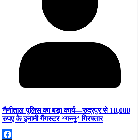
नैनीताल पुलिस का बड़ा कार्य—रुद्रपुर से 10,000
रुपए के इनामी गैंगस्टर “गन्नू” गिरफ्तार