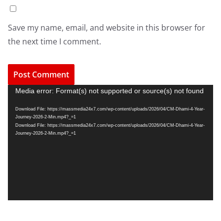
Save my name, email, and website in this browser for
the next time I comment.
V
Media error: Format(s) not supported or source(s) not found
i
Download File: https://massmedia24x7.com/wp-content/uploads/2026/04/CM-Dhami-4-Year-
d
Journey-2026-2-Min.mp4?_=1
e
Download File: https://massmedia24x7.com/wp-content/uploads/2026/04/CM-Dhami-4-Year-
Journey-2026-2-Min.mp4?_=1
o
P
l
a
y
e
r