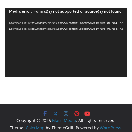
V
Media error: Format(s) not supported or source(s) not found
i
Download File: https://massmedia24x7.com/wp-content/uploads/2025/10/yuva_UK.mp4?_=2
d
Download File: https://massmedia24x7.com/wp-content/uploads/2025/10/yuva_UK.mp4?_=2
e
o
P
l
a
y
e
r
Copyright © 2026
Mass Media
. All rights reserved.
Theme:
ColorMag
by ThemeGrill. Powered by
WordPress
.