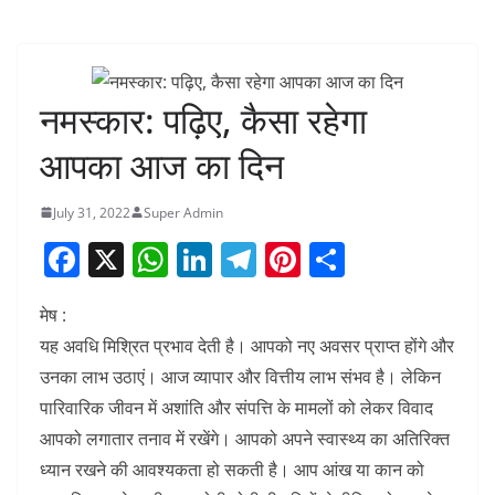
नमस्कार: पढ़िए, कैसा रहेगा
आपका आज का दिन
July 31, 2022
Super Admin
F
X
W
Li
T
Pi
S
a
h
n
el
nt
h
मेष :
c
at
k
e
er
ar
यह अवधि मिश्रित प्रभाव देती है। आपको नए अवसर प्राप्त होंगे और
e
s
e
gr
e
e
उनका लाभ उठाएं। आज व्यापार और वित्तीय लाभ संभव है। लेकिन
b
A
dI
a
st
पारिवारिक जीवन में अशांति और संपत्ति के मामलों को लेकर विवाद
o
p
n
m
आपको लगातार तनाव में रखेंगे। आपको अपने स्वास्थ्य का अतिरिक्त
o
p
ध्यान रखने की आवश्यकता हो सकती है। आप आंख या कान को