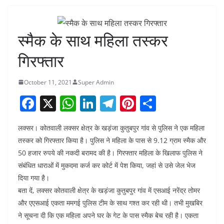
स्मैक के साथ महिला तस्कर
गिरफ्तार
October 11, 2021
Super Admin
F
X
W
Li
T
Pi
S
a
h
n
el
nt
h
लक्सर। कोतवाली लक्सर क्षेत्र के खड़ंजा कुतुबपुर गांव से पुलिस ने एक महिला
c
at
k
e
er
ar
तस्कर को गिरफ्तार किया है। पुलिस ने महिला के पास से 9.12 ग्राम स्मैक और
e
s
e
gr
e
e
50 हजार रुपये की नकदी बरामद की है। गिरफ्तार महिला के खिलाफ पुलिस ने
b
A
dI
a
st
संबंधित धाराओं में मुकदमा कर्ज कर कोर्ट में पेश किया, जहां से उसे जेल भेज
o
p
n
m
दिया गया है।
बता दें, लक्सर कोतवाली क्षेत्र के खड़ंजा कुतुबपुर गांव में एसआई नरेंद्र तोमर
o
p
और एएसआई एकता ममगई पुलिस टीम के साथ गश्त कर रही थी। तभी मुखबिर
k
ने सूचना दी कि एक महिला अपने घर के गेट के पास स्मैक बेच रही है। एकता