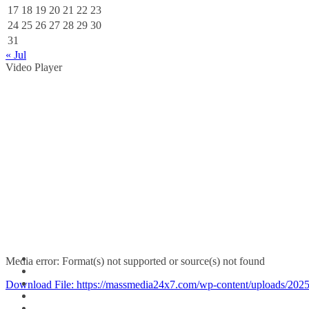
17
18
19
20
21
22
23
24
25
26
27
28
29
30
31
« Jul
Video Player
Media error: Format(s) not supported or source(s) not found
Download File: https://massmedia24x7.com/wp-content/uploads/2