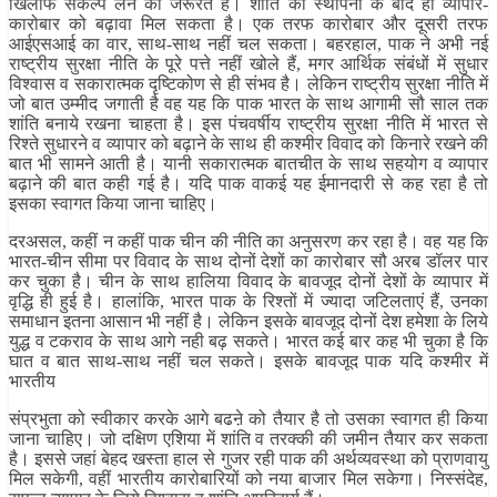
खिलाफ संकल्प लेने की जरूरत है। शांति की स्थापना के बाद ही व्यापार-
कारोबार को बढ़ावा मिल सकता है। एक तरफ कारोबार और दूसरी तरफ
आईएसआई का वार, साथ-साथ नहीं चल सकता। बहरहाल, पाक ने अभी नई
राष्ट्रीय सुरक्षा नीति के पूरे पत्ते नहीं खोले हैं, मगर आर्थिक संबंधों में सुधार
विश्वास व सकारात्मक दृष्टिकोण से ही संभव है। लेकिन राष्ट्रीय सुरक्षा नीति में
जो बात उम्मीद जगाती है वह यह कि पाक भारत के साथ आगामी सौ साल तक
शांति बनाये रखना चाहता है। इस पंचवर्षीय राष्ट्रीय सुरक्षा नीति में भारत से
रिश्ते सुधारने व व्यापार को बढ़ाने के साथ ही कश्मीर विवाद को किनारे रखने की
बात भी सामने आती है। यानी सकारात्मक बातचीत के साथ सहयोग व व्यापार
बढ़ाने की बात कही गई है। यदि पाक वाकई यह ईमानदारी से कह रहा है तो
इसका स्वागत किया जाना चाहिए।
दरअसल, कहीं न कहीं पाक चीन की नीति का अनुसरण कर रहा है। वह यह कि
भारत-चीन सीमा पर विवाद के साथ दोनों देशों का कारोबार सौ अरब डॉलर पार
कर चुका है। चीन के साथ हालिया विवाद के बावजूद दोनों देशों के व्यापार में
वृद्धि ही हुई है। हालांकि, भारत पाक के रिश्तों में ज्यादा जटिलताएं हैं, उनका
समाधान इतना आसान भी नहीं है। लेकिन इसके बावजूद दोनों देश हमेशा के लिये
युद्ध व टकराव के साथ आगे नही बढ़ सकते। भारत कई बार कह भी चुका है कि
घात व बात साथ-साथ नहीं चल सकते। इसके बावजूद पाक यदि कश्मीर में
भारतीय
संप्रभुता को स्वीकार करके आगे बढऩे को तैयार है तो उसका स्वागत ही किया
जाना चाहिए। जो दक्षिण एशिया में शांति व तरक्की की जमीन तैयार कर सकता
है। इससे जहां बेहद खस्ता हाल से गुजर रही पाक की अर्थव्यवस्था को प्राणवायु
मिल सकेगी, वहीं भारतीय कारोबारियों को नया बाजार मिल सकेगा। निस्संदेह,