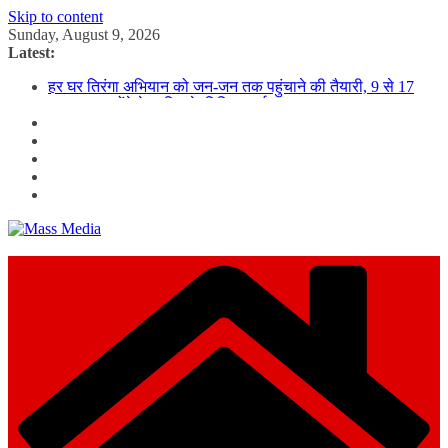
Skip to content
Sunday, August 9, 2026
Latest:
हर घर तिरंगा अभियान को जन-जन तक पहुंचाने की तैयारी, 9 से 17
अगस्त तक होंगे देशभक्ति के विविध कार्यक्रम
विशेष स्वच्छता अभियान में डीएम एवं सचिव विधिक सेवा प्राधिकरण ने
किया प्रतिभाग, 100 से अधिक लोग बने इस अभियान का हिस्सा
कॉमनवेल्थ गेम्स में कांस्य पदक जीतने वाली उन्नति शर्मा को मेयर सौरभ
थपलियाल ने किया सम्मानित
तकनीकी शिक्षा विभाग प्रदेशभर में आयोजित करेगा रोजगार मेले
BLO और फील्ड स्टॉफ को प्रोत्साहित करें जिलाधिकारी – सीईओ