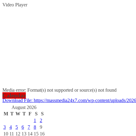
Video Player
Media error: Format(s) not supported or source(s) not found
Calendar
Download File: https://massmedia24x7.com/wp-content/uploads/2
August 2026
M
T
W
T
F
S
S
00:00
1
2
3
4
5
6
7
8
9
10
11
12
13
14
15
16