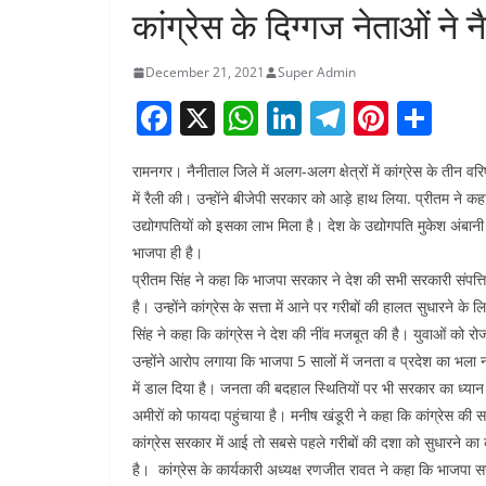
कांग्रेस के दिग्गज नेताओं ने
December 21, 2021
Super Admin
F
X
W
Li
T
Pi
S
a
h
n
el
nt
h
रामनगर। नैनीताल जिले में अलग-अलग क्षेत्रों में कांग्रेस के तीन 
c
at
k
e
er
ar
में रैली की। उन्होंने बीजेपी सरकार को आड़े हाथ लिया. प्रीतम ने 
e
s
e
gr
e
e
उद्योगपतियों को इसका लाभ मिला है। देश के उद्योगपति मुकेश अंबानी क
b
A
dI
a
st
भाजपा ही है।
o
p
n
m
प्रीतम सिंह ने कहा कि भाजपा सरकार ने देश की सभी सरकारी संपत्तिय
है। उन्होंने कांग्रेस के सत्ता में आने पर गरीबों की हालत सुधारने 
o
p
सिंह ने कहा कि कांग्रेस ने देश की नींव मजबूत की है। युवाओं को रो
k
उन्होंने आरोप लगाया कि भाजपा 5 सालों में जनता व प्रदेश का भला नह
में डाल दिया है। जनता की बदहाल स्थितियों पर भी सरकार का ध्यान 
अमीरों को फायदा पहुंचाया है। मनीष खंडूरी ने कहा कि कांग्रेस की
कांग्रेस सरकार में आई तो सबसे पहले गरीबों की दशा को सुधारने का
है। कांग्रेस के कार्यकारी अध्यक्ष रणजीत रावत ने कहा कि भाजप