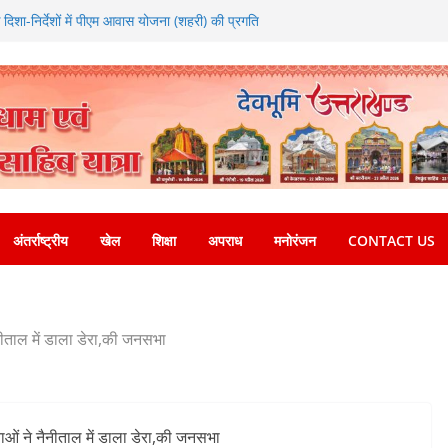
 के दिशा-निर्देशों में पीएम आवास योजना (शहरी) की प्रगति
ओं को रोजगार देना सरकार की सर्वोच्च प्राथमिकता, आने
 की जाएगी भर्ती
िडोर से जुड़ी 12 किमी ग्रीनफील्ड बाईपास परियोजना
यबद्ध एवं गुणवत्तापूर्ण निर्माण सुनिश्चित करने के
ोई समझौता नहींः डीएम
 विश्वविद्यालय में अनुसंधान संरचना होगी सुदृढ
चेतावनी के बीच जिला प्रशासन अलर्ट, सभी विभागों को
अंतर्राष्ट्रीय
खेल
शिक्षा
अपराध
मनोरंजन
CONTACT US
ैनीताल में डाला डेरा,की जनसभा