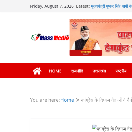
Skip
Latest:
मुख्यमंत्री पुष्कर सिंह धामी
Friday, August 7, 2026
to
की हुई समीक्षा
मुख्यमंत्री धामी बोले- युवा
content
वाले महीनों में हजारों पदों पर
दिल्ली-देहरादून आर्थिक कॉर
का डीएम ने किया निरीक्षण; सम
निर्देश, सुरक्षा मानकों से क
459 करोड़ से एचएनबी गढ़वाल
भारी से बहुत भारी वर्षा की 
हाई अलर्ट पर रहने के निर्देश
HOME
राजनीति
उत्तराखंड
राष्ट्रीय
You are here:
Home
कांग्रेस के दिग्गज नेताओं ने न