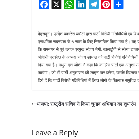
F
X
W
Li
T
Pi
S
a
h
n
el
nt
h
c
at
k
e
er
ar
e
s
e
gr
e
e
देहरादून। प्रदेश कांग्रेस कमेटी द्वारा पार्टी विरोधी गतिविधियों एवं 
b
A
dI
a
st
प्राथमिक सदस्यता से 6 साल के लिए निष्कासित किया गया है। यह जान
कि रामनगर से पूर्व ब्लाक प्रमुख संजय नेगी, कालाढूंगी से संध्या डालाक
o
p
n
m
ओबीसी प्रकोष्ठ के अध्यक्ष संजय डोभाल को पार्टी विरोधी गतिविधियो
o
p
दिया गया है। मथुरा दत्त जोशी ने कहा कि कांग्रेस पार्टी एक अनुशा
k
जायेगा। जो भी पार्टी अनुशासन की लाइन पार करेगा, उसके खिलाफ सख्त 
दिये हैं कि पार्टी विरोधी गतिविधियों में लिप्त लोगों के खिलाफ समुचित
भाजपा: राष्ट्रीय सचिव ने किया चुनाव अभियान का शुभारंभ
Leave a Reply