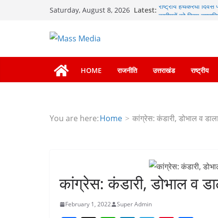
Skip
राष्ट्रीय हथकरघा दिवस पर
Latest:
Saturday, August 8, 2026
कारीगरों को किया सम्मान
to
खेल महाकुंभ 2026ः 01 सि
content
न्याय पंचायत से राज्य स्
सार्वजनिक स्थान पर जुआ 
जनकल्याण, रोजगार, शिक
कैबिनेट के ऐतिहासिक फै
HOME
राजनीति
उत्तराखंड
राष्ट्रीय
एमडीडीए का अवैध प्लाटिंग
मसूरी मार्ग पर अवैध निर्म
You are here:
Home
कांग्रेस: कंडारी, डोभाल व डा
कांग्रेस: कंडारी, डोभाल व 
February 1, 2022
Super Admin