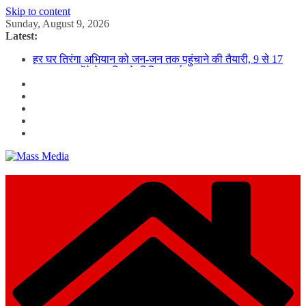
Skip to content
Sunday, August 9, 2026
Latest:
हर घर तिरंगा अभियान को जन-जन तक पहुंचाने की तैयारी, 9 से 17
अगस्त तक होंगे देशभक्ति के विविध कार्यक्रम
विशेष स्वच्छता अभियान में डीएम एवं सचिव विधिक सेवा प्राधिकरण ने
किया प्रतिभाग, 100 से अधिक लोग बने इस अभियान का हिस्सा
कॉमनवेल्थ गेम्स में कांस्य पदक जीतने वाली उन्नति शर्मा को मेयर सौरभ
थपलियाल ने किया सम्मानित
तकनीकी शिक्षा विभाग प्रदेशभर में आयोजित करेगा रोजगार मेले
BLO और फील्ड स्टॉफ को प्रोत्साहित करें जिलाधिकारी – सीईओ