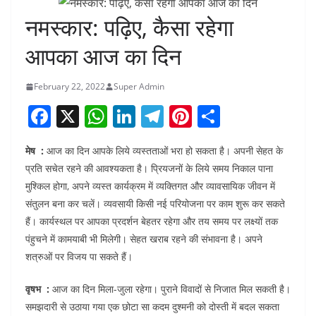
नमस्कार: पढ़िए, कैसा रहेगा
आपका आज का दिन
February 22, 2022
Super Admin
F
X
W
Li
T
Pi
S
a
h
n
el
nt
h
मेष :
आज का दिन आपके लिये व्यस्तताओं भरा हो सकता है। अपनी सेहत के
c
at
k
e
er
ar
प्रति सचेत रहने की आवश्यकता है। प्रियजनों के लिये समय निकाल पाना
e
s
e
gr
e
e
मुश्किल होगा, अपने व्यस्त कार्यक्रम में व्यक्तिगत और व्यावसायिक जीवन में
b
A
dI
a
st
संतुलन बना कर चलें। व्यवसायी किसी नई परियोजना पर काम शुरू कर सकते
o
p
n
m
हैं। कार्यस्थल पर आपका प्रदर्शन बेहतर रहेगा और तय समय पर लक्ष्यों तक
पंहुचने में कामयाबी भी मिलेगी। सेहत खराब रहने की संभावना है। अपने
o
p
शत्रुओं पर विजय पा सकते हैं।
k
वृषभ :
आज का दिन मिला-जुला रहेगा। पुराने विवादों से निजात मिल सकती है।
समझदारी से उठाया गया एक छोटा सा कदम दुश्मनी को दोस्ती में बदल सकता