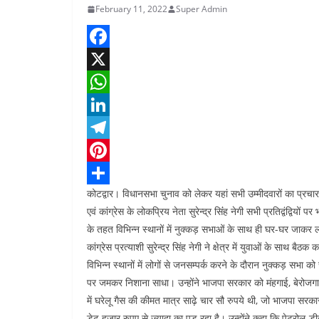
February 11, 2022
Super Admin
F
a
X
c
W
e
h
L
b
a
i
T
o
t
n
e
P
कोटद्वार। विधानसभा चुनाव को लेकर यहां सभी उम्मीदवारों का प्रचार का
o
s
k
l
i
S
एवं कांग्रेस के लोकप्रिय नेता सुरेन्द्र सिंंह नेगी सभी प्रतिद्वंद्विय
k
A
e
e
n
h
के तहत विभिन्न स्थानों में नुक्कड़ सभाओं के साथ ही घर-घर जाकर लोग
p
d
g
t
a
कांग्रेस प्रत्याशी सुरेन्द्र सिंह नेगी ने क्षेत्र में युवाओं के साथ बै
p
I
r
e
r
विभिन्न स्थानों में लोगों से जनसम्पर्क करने के दौरान नुक्कड़ सभा को 
पर जमकर निशाना साधा। उन्होंने भाजपा सरकार को मंहगाई, बेरोजगारी, भ
n
a
r
e
में घरेलू गैस की कीमत मात्र साढ़े चार सौ रुपये थी, जो भाजपा सरकार
m
e
डेढ़ हजार रुपए से ज्यादा का पड़ रहा है। उन्होंने कहा कि पेट्रोल-