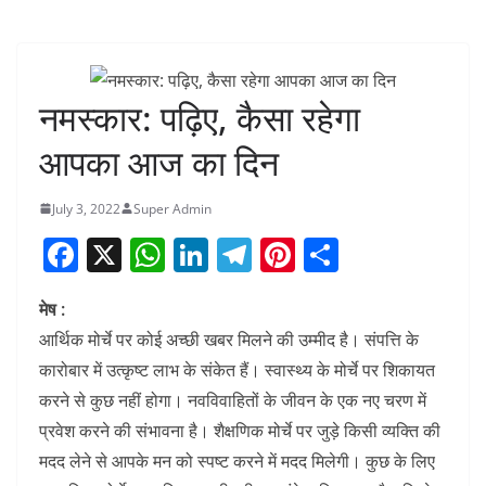
नमस्कार: पढ़िए, कैसा रहेगा
आपका आज का दिन
July 3, 2022
Super Admin
F
X
W
Li
T
Pi
S
a
h
n
el
nt
h
मेष :
c
at
k
e
er
ar
आर्थिक मोर्चे पर कोई अच्छी खबर मिलने की उम्मीद है। संपत्ति के
e
s
e
gr
e
e
कारोबार में उत्कृष्ट लाभ के संकेत हैं। स्वास्थ्य के मोर्चे पर शिकायत
b
A
dI
a
st
करने से कुछ नहीं होगा। नवविवाहितों के जीवन के एक नए चरण में
o
p
n
m
प्रवेश करने की संभावना है। शैक्षणिक मोर्चे पर जुड़े किसी व्यक्ति की
o
p
मदद लेने से आपके मन को स्पष्ट करने में मदद मिलेगी। कुछ के लिए