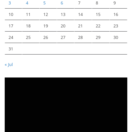
3
4
5
6
7
8
9
10
11
12
13
14
15
16
17
18
19
20
21
22
23
24
25
26
27
28
29
30
31
« Jul
V
i
d
e
o
P
l