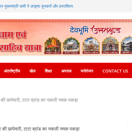
 मुख्यमंत्री धामी ने उत्कृष्ट बुनकरों और हस्तशिल्प
ित
ितंबर से सजेगा मुख्यमंत्री चौम्पियनशिप ट्रॉफी का मंच,
्तर तक होगा प्रतिभा का प्रदर्शन
खेलने वाले अभियुक्तों को पुलिस ने किया गिरफ्तार
्षा, श्रमिक हित और आधारभूत विकास को नई गति : धामी
सले
ग और निर्माण पर बड़ा एक्शन, दो स्थानों पर ध्वस्तीकरण,
माण सील
अंतर्राष्ट्रीय
खेल
शिक्षा
अपराध
मनोरंजन
CONTACT US
र की छापेमारी, टाटा ब्रांड का नकली नमक पकड़ा