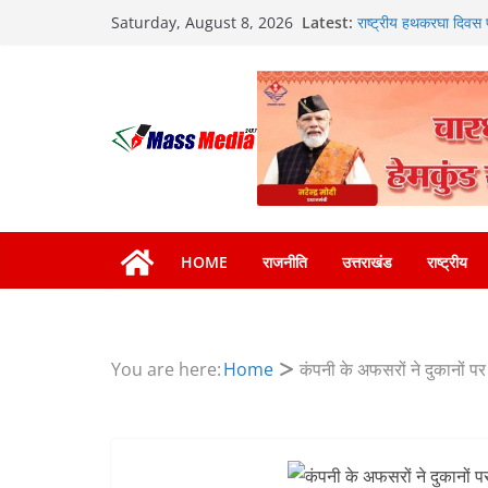
Skip
Latest:
राष्ट्रीय हथकरघा दिवस पर
Saturday, August 8, 2026
to
कारीगरों को किया सम्मान
खेल महाकुंभ 2026ः 01 स
content
न्याय पंचायत से राज्य स
सार्वजनिक स्थान पर जुआ 
जनकल्याण, रोजगार, शिक
कैबिनेट के ऐतिहासिक फै
एमडीडीए का अवैध प्लाटिं
मसूरी मार्ग पर अवैध निर्
HOME
राजनीति
उत्तराखंड
राष्ट्रीय
You are here:
Home
कंपनी के अफसरों ने दुकानों प