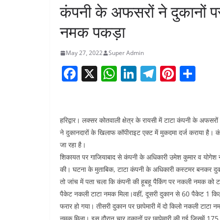
कंपनी के अफसरों ने दुकानों प
नमक पकड़ा
May 27, 2022
Super Admin
F
X
W
Li
T
Pi
S
a
h
n
el
nt
h
c
at
k
e
er
ar
e
s
e
gr
e
e
हरिद्वार। लक्सर कोतवाली क्षेत्र के रायसी में टाटा कंपनी के अफ
b
A
dI
a
st
ने दुकानदारों के खिलाफ कॉपीराइट एक्ट में मुकदमा दर्ज कराया है।
जा रहा है।
o
p
n
m
शिकायत पर गाजियाबाद से कंपनी के अधिकारी उमेश कुमार व योगेश ने ल
o
p
की। घटना के मुताबिक, टाटा कंपनी के अधिकारी कस्टमर बनकर दुका
k
तो जांच में पता चला कि कंपनी की हूबहू पैकिंग पर नकली नमक को
पैकेट नकली टाटा नमक मिला।वहीं, दूसरी दुकान से 60 पैकेट 1 किलो
फरार हो गया। तीसरी दुकान पर छापेमारी में दो किलो नकली टाटा
नमक मिला। इस दौरान चार दुकानों पर छापेमारी की गई जिसमें 175