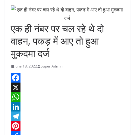
एक ही नंबर पर चल रहे थे दो
वाहन, पकड़ में आए तो हुआ
मुकदमा दर्ज
June 18, 2022
Super Admin
F
a
X
c
W
e
h
L
b
a
i
T