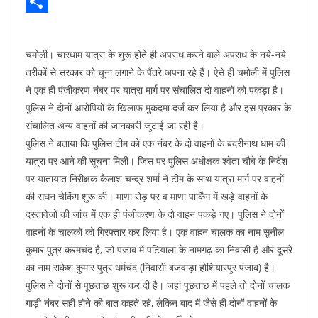
o
t
n
e
P
o
s
k
l
i
S
k
A
e
e
n
h
चमोली। चारधाम यात्रा के शुरू होते ही अपराध करने वाले अपराध के नये-नये
p
d
g
t
a
तरीकों से सरकार को चूना लगाने के पैंतरे अपना रहे हैं। ऐसे ही चमोली में पुलिस
ने एक ही पंजीकरण नंबर पर यात्रा मार्ग पर संचालित दो वाहनों को पकड़ा है।
p
I
r
e
r
पुलिस ने दोनों आरोपियों के खिलाफ मुकदमा दर्ज कर लिया है और इस प्रकार के
n
a
r
e
संचालित अन्य वाहनों की जानकारी जुटाई जा रही है।
m
e
पुलिस ने बताया कि पुलिस टीम को एक नंबर के दो वाहनों के बदरीनाथ धाम की
s
यात्रा पर आने की सूचना मिली। जिस पर पुलिस अधीक्षक श्वेता चौबे के निर्देश
पर यातायात निरीक्षक कैलाश चन्द्र शर्मा ने टीम के साथ यात्रा मार्ग पर वाहनों
t
की सघन चेकिंग शुरू की। माणा रोड़ पर व माणा पार्किंग में खड़े वाहनों के
दस्तावेजों की जांच में एक ही पंजीकरण के दो वाहन पकड़े गए। पुलिस ने दोनों
वाहनों के चालकों को गिरफ्तार कर लिया है। एक वाहन चालक का नाम सुनील
कुमार पुत्र करमचंद है, जो पंजाब में पटियाला के नामगढ़ का निवासी है और दूसरे
का नाम राकेश कुमार पुत्र धर्मचंद (निवासी बजवाड़ा होशियारपुर पंजाब) है।
पुलिस ने दोनों से पूछताछ शुरू कर दी है। जहां पूछताछ में पहले तो दोनों चालक
गाड़ी नंबर सही होने की बात कहते रहे, लेकिन बाद में जैसे ही दोनों वाहनों के