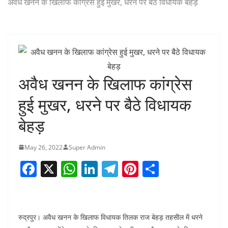
अवैध खनन के खिलाफ कांग्रेस हुई मुखर, धरने पर बैठे विधायक बेहड़
अवैध खनन के खिलाफ कांग्रेस
हुई मुखर, धरने पर बैठे विधायक
बेहड़
May 26, 2022
Super Admin
F
X
W
Li
T
Pi
S
a
h
n
el
nt
h
c
at
k
e
er
ar
e
s
e
gr
e
e
रुद्रपुर। अवैध खनन के खिलाफ विधायक तिलक राज बेहड़ तहसील में धरने