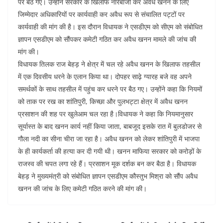
b
A
dI
a
st
पर बैठ गए। उन्होंने सरकार के खिलाफ नारेबाजी कर अवैध खनन के लिए
जिम्मेदार अधिकारियों पर कार्यवाही कर अवैध रूप से संचालित पट्टों पर
o
p
n
m
कार्यवाही की मांग की है। इस दौरान विधायक ने एसडीएम को सीएम को संबोधित
o
p
ज्ञापन एसडीएम को सौंपकर कमेटी गठित कर अवैध खनन मामले की जांच की
k
मांग की।
विधायक तिलक राज बेहड़ ने क्षेत्र में चल रहे अवैध खनन के खिलाफ तहसील
में एक दिवसीय धरने के एलान किया था। दोपहर साढ़े ग्यारह बजे वह अपने
समर्थकों के साथ तहसील में पहुंच कर धरने पर बैठ गए। उन्होंने कहा कि नियमों
को ताक पर रख का शांतिपुरी, किच्छा और पुलभट्टा क्षेत्र में अवैध खनन
प्रसाशन की शह पर खुलेआम चल रहा है।विधायक ने कहा कि नियमानुसार
सूर्यास्त के बाद खनन कार्य नहीं किया जाता, बाबजूद इसके रात में बुलडोजर से
गौला नदी का सीना चीरा जा रहा है। अवैध खनन को लेकर शांतिपुरी में भाजपा
के ही कार्यकर्ता की हत्या कर दी गयी थी। खनन माफिया सरकार को करोड़ों के
राजस्व की चपत लगा रहे हैं। प्रसाशन मूक दर्शक बन कर बैठा है। विधायक
बेहड़ ने मुख्यमंत्री को संबोधित ज्ञापन एसडीएम कौस्तुभ मिश्रा को सौंप अवैध
खनन की जांच के लिए कमेटी गठित करने की मांग की।