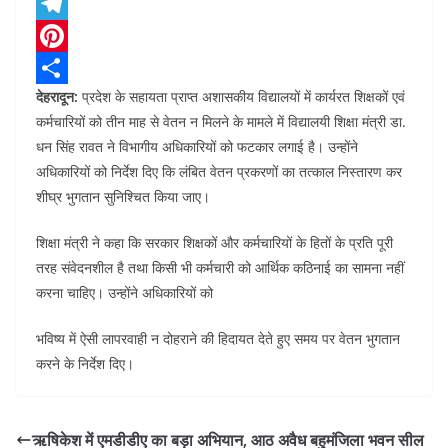
e
h
L
b
a
i
T
o
t
n
e
P
देहरादून:
प्रदेश के सहायता प्राप्त अशासकीय विद्यालयों में कार्यरत शिक्षकों एवं
o
s
k
l
i
S
कर्मचारियों को तीन माह से वेतन न मिलने के मामले में विद्यालयी शिक्षा मंत्री डा.
k
A
e
e
n
h
धन सिंह रावत ने विभागीय अधिकारियों को फटकार लगाई है। उन्होंने
p
d
g
t
a
अधिकारियों को निर्देश दिए कि लंबित वेतन प्रकरणों का तत्काल निस्तारण कर
p
I
r
e
r
शीघ्र भुगतान सुनिश्चित किया जाए।
n
a
r
e
शिक्षा मंत्री ने कहा कि सरकार शिक्षकों और कर्मचारियों के हितों के प्रति पूरी
m
e
तरह संवेदनशील है तथा किसी भी कर्मचारी को आर्थिक कठिनाई का सामना नहीं
s
करना चाहिए। उन्होंने अधिकारियों को
t
भविष्य में ऐसी लापरवाही न दोहराने की हिदायत देते हुए समय पर वेतन भुगतान
करने के निर्देश दिए।
ऋषिकेश में एमडीडीए का बड़ा अभियान, आठ अवैध बहुमंजिला भवन सील