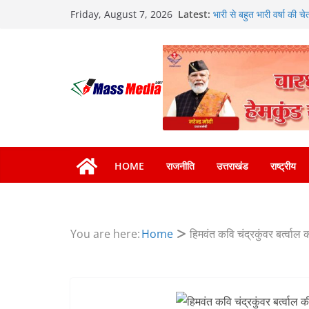
459 करोड़ से एचएनबी गढ़वाल
Skip
Latest:
Friday, August 7, 2026
भारी से बहुत भारी वर्षा की 
to
हाई अलर्ट पर रहने के निर्देश
content
उत्तराखंड कांग्रेस में बड़ा
गठन
मुख्यमंत्री धामी बोले- युवा
वाले महीनों में हजारों पदों पर
दिल्ली-देहरादून आर्थिक कॉर
का डीएम ने किया निरीक्षण; सम
निर्देश, सुरक्षा मानकों से क
HOME
राजनीति
उत्तराखंड
राष्ट्रीय
You are here:
Home
हिमवंत कवि चंद्रकुंवर बर्त्वाल 