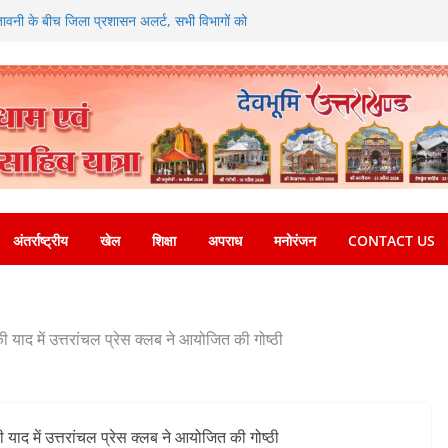
 विश्वविद्यालय में अनुसंधान संरचना होगी सुदृढ
चेतावनी के बीच जिला प्रशासन अलर्ट, सभी विभागों को
 संगठनात्मक फेरबदल, नई कार्यकारिणी और समितियों का
ओं को रोजगार देना सरकार की सर्वोच्च प्राथमिकता, आने
 की जाएगी भर्ती
िडोर से जुड़ी 12 किमी ग्रीनफील्ड बाईपास परियोजना
यबद्ध एवं गुणवत्तापूर्ण निर्माण सुनिश्चित करने के
ोई समझौता नहींः डीएम
अंतर्राष्ट्रीय
खेल
शिक्षा
अपराध
मनोरंजन
CONTACT US
की याद में उत्तरांचल प्रेस क्लब ने आयोजित की गोष्ठी