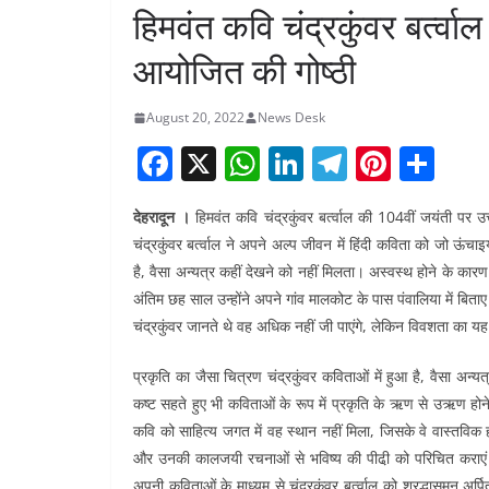
हिमवंत कवि चंद्रकुंवर बर्त्वाल
आयोजित की गोष्ठी
August 20, 2022
News Desk
F
X
W
Li
T
Pi
S
a
h
n
el
nt
h
देहरादून ।
हिमवंत कवि चंद्रकुंवर बर्त्वाल की 104वीं जयंती पर 
c
at
k
e
er
ar
चंद्रकुंवर बर्त्वाल ने अपने अल्प जीवन में हिंदी कविता को जो ऊंचा
e
s
e
gr
e
e
है, वैसा अन्यत्र कहीं देखने को नहीं मिलता। अस्वस्थ होने के क
b
A
dI
a
st
अंतिम छह साल उन्होंने अपने गांव मालकोट के पास पंवालिया में बिता
o
p
n
m
चंद्रकुंवर जानते थे वह अधिक नहीं जी पाएंगे, लेकिन विवशता का यह 
o
p
प्रकृति का जैसा चित्रण चंद्रकुंवर कविताओं में हुआ है, वैसा अन्
k
कष्ट सहते हुए भी कविताओं के रूप में प्रकृति के ऋण से उऋण हो
कवि को साहित्य जगत में वह स्थान नहीं मिला, जिसके वे वास्तविक ह
और उनकी कालजयी रचनाओं से भविष्य की पीढी़ को परिचित कराएं।
अपनी कविताओं के माध्यम से चंद्रकुंवर बर्त्वाल को श्रद्धासुमन अर्प