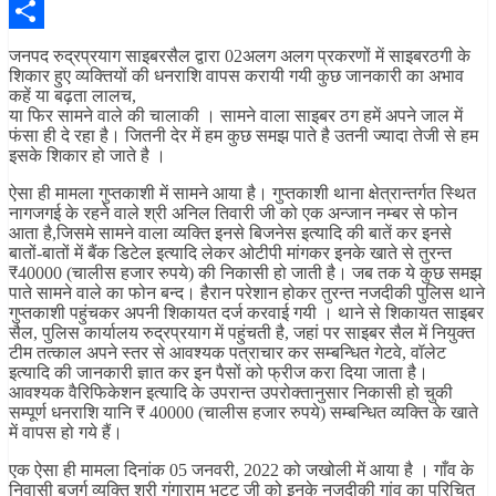
Pinterest
Share
जनपद रुद्रप्रयाग साइबरसैल द्वारा 02अलग अलग प्रकरणों में साइबरठगी के
शिकार हुए व्यक्तियों की धनराशि वापस करायी गयी कुछ जानकारी का अभाव
कहें या बढ़ता लालच,
या फिर सामने वाले की चालाकी । सामने वाला साइबर ठग हमें अपने जाल में
फंसा ही दे रहा है। जितनी देर में हम कुछ समझ पाते है उतनी ज्यादा तेजी से हम
इसके शिकार हो जाते है ।
ऐसा ही मामला गुप्तकाशी में सामने आया है। गुप्तकाशी थाना क्षेत्रान्तर्गत स्थित
नागजगई के रहने वाले श्री अनिल तिवारी जी को एक अन्जान नम्बर से फोन
आता है,जिसमे सामने वाला व्यक्ति इनसे बिजनेस इत्यादि की बातें कर इनसे
बातों-बातों में बैंक डिटेल इत्यादि लेकर ओटीपी मांगकर इनके खाते से तुरन्त
‌₹40000 (चालीस हजार रुपये) की निकासी हो जाती है। जब तक ये कुछ समझ
पाते सामने वाले का फोन बन्द। हैरान परेशान होकर तुरन्त नजदीकी पुलिस थाने
गुप्तकाशी पहुंचकर अपनी शिकायत दर्ज करवाई गयी । थाने से शिकायत साइबर
सैल, पुलिस कार्यालय रुद्रप्रयाग में पहुंचती है, जहां पर साइबर सैल में नियुक्त
टीम तत्काल अपने स्तर से आवश्यक पत्राचार कर सम्बन्धित गेटवे, वॉलेट
इत्यादि की जानकारी ज्ञात कर इन पैसों को फ्रीज करा दिया जाता है।
आवश्यक वैरिफिकेशन इत्यादि के उपरान्त उपरोक्तानुसार निकासी हो चुकी
सम्पूर्ण धनराशि यानि ₹ 40000 (चालीस हजार रुपये) सम्बन्धित व्यक्ति के खाते
में वापस हो गये हैं।
एक ऐसा ही मामला दिनांक 05 जनवरी, 2022 को जखोली में आया है । गाँव के
निवासी बुजुर्ग व्यक्ति श्री गंगाराम भट्ट जी को इनके नजदीकी गांव का परिचित