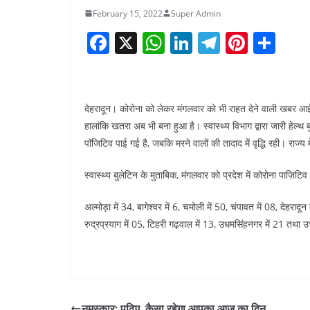
February 15, 2022
Super Admin
F
X
W
Li
T
Pi
S
a
h
n
el
nt
h
c
at
k
e
er
ar
e
s
e
gr
e
e
देहरादून। कोरोना को लेकर मंगलवार को भी राहत देने वाली खबर आई ह
b
A
dI
a
st
हालांकि खतरा अब भी बना हुआ है। स्वास्थ्य विभाग द्वारा जारी हेल्थ ब
पाॅजिटिव पाई गई है, जबकि मरने वालों की तादाद में वृद्धि रही। राज्य म
o
p
n
m
o
p
स्वास्थ्य बुलेटिन के मुताबिक, मंगलवार को प्रदेश में कोरोना पाज़िटिव
k
अल्मोड़ा में 34, बागेश्वर में 6, चमोली में 50, चंपावत में 08, देहरादून 
रुद्रप्रयाग में 05, टिहरी गढ़वाल में 13, उधमसिंहनगर में 21 तथा उत्त
नमस्कार: पढ़िए, कैसा रहेगा आपका आज का दिन