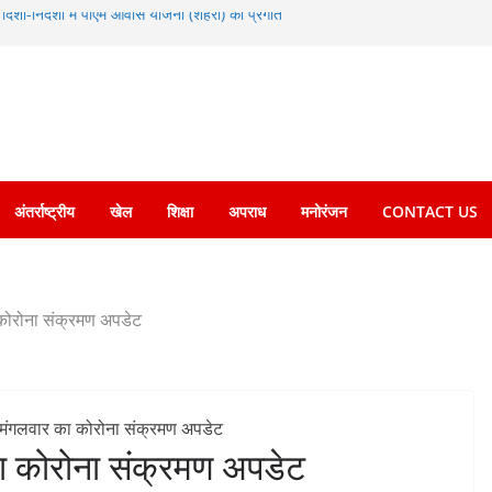
के दिशा-निर्देशों में पीएम आवास योजना (शहरी) की प्रगति
ं को रोजगार देना सरकार की सर्वोच्च प्राथमिकता, आने
 की जाएगी भर्ती
िडोर से जुड़ी 12 किमी ग्रीनफील्ड बाईपास परियोजना
बद्ध एवं गुणवत्तापूर्ण निर्माण सुनिश्चित करने के
ई समझौता नहींः डीएम
विश्वविद्यालय में अनुसंधान संरचना होगी सुदृढ
चेतावनी के बीच जिला प्रशासन अलर्ट, सभी विभागों को
अंतर्राष्ट्रीय
खेल
शिक्षा
अपराध
मनोरंजन
CONTACT US
ा कोरोना संक्रमण अपडेट
 का कोरोना संक्रमण अपडेट