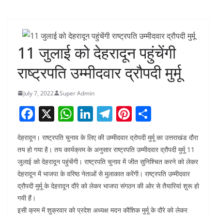
11 जुलाई को देहरादून पहुंचेंगी
राष्ट्रपति उम्मीदवार द्रौपदी मुर्मू
July 7, 2022
Super Admin
F
X
W
Li
T
Pi
S
a
h
n
el
nt
h
देहरादून। राष्ट्रपति चुनाव के लिए की उम्मीदवार द्रोपदी मुर्मू का उत्तराखंड दौरा
c
at
k
e
er
ar
तय हो गया है। तय कार्यक्रम के अनुसार राष्ट्रपति उम्मीदवार द्रौपदी मुर्मू 11
e
s
e
gr
e
e
जुलाई को देहरादून पहुंचेंगी। राष्ट्रपति चुनाव में जीत सुनिश्चित करने को लेकर
b
A
dI
a
st
देहरादून में भाजपा के वरिष्ठ नेताओं से मुलाकात करेंगी। राष्ट्रपति उम्मीदवार
o
p
n
m
द्रौपदी मुर्मू के देहरादून दौरे को लेकर भाजपा संगठन की ओर से तैयारियां शुरू हो
गयी हैं।
o
p
इसी क्रम में शुक्रवार को प्रदेश अध्यक्ष मदन कौशिक मुर्मू के दौरे को लेकर