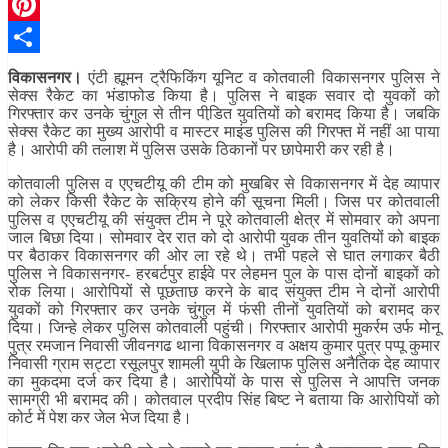
Telegram
Pinterest
Share
विकासनगर।
एंटी ह्यूमन ट्रैफिकिंग यूनिट व कोतवाली विकासनगर पुलिस ने
सेक्स रैकेट का भंडाफोड किया है। पुलिस ने बाइक सवार दो युवकों को
गिरफ्तार कर उनके चुंगुल से तीन पीडि़त युवतियों को बरामद किया है। जबकि
सेक्स रैकेट का मुख्य आरोपी व मास्टर माइंड पुलिस की गिरफ्त में नहीं आ पाया
है। आरोपी की तलाश में पुलिस उसके ठिकानों पर छापेमारी कर रही है।
कोतवाली पुलिस व एएचटीयू की टीम को मुखबिर से विकासनगर में देह व्यापार
को लेकर किसी रैकेट के सक्रिय होने की सूचना मिली। जिस पर कोतवाली
पुलिस व एएचटीयू की संयुक्त टीम ने पूरे कोतवाली क्षेत्र में सोमवार को अपना
जाल बिछा दिया। सोमवार देर रात को दो आरोपी युवक तीन युवतियों को बाइक
पर बैठाकर विकासनगर की ओर ला रहे थे। तभी पहले से घात लगाकर बैठी
पुलिस ने विकासनगर- हरबर्टपुर हाईवे पर लेहमन पुल के पास दोनों बाइकों को
रोक लिया। आरोपियों से पूछताछ करने के बाद संयुक्त टीम ने दोनों आरोपी
युवकों को गिरफ्तार कर उनके चुंगुल में फंसी तीनों युवतियों को बरामद कर
दिया। जिन्हे लेकर पुलिस कोतवाली पहुंची। गिरफ्तार आरोपी मुकर्रम उर्फ मोनू
पुत्र रमजान निवासी जीवनगढ थाना विकासनगर व अक्षय कुमार पुत्र पप्पू कुमार
निवासी ग्राम सट्टा रसूलपुर शामली युपी के खिलाफ पुलिस अनैतिक देह व्यापार
का मुकदमा दर्ज कर दिया है। आरोपियों के पास से पुलिस ने आपत्ति जनक
सामग्री भी बरामद की। कोतवाल प्रदीप सिंह बिष्ट ने बताया कि आरोपियों को
कोर्ट में पेश कर जेल भेज दिया है।