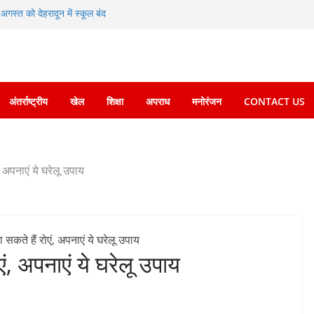
अगस्त को देहरादून में स्कूल बंद
 की चेतावनी के बीच जिला प्रशासन अलर्ट, सभी विभागों को
्देश
धामी के दिशा-निर्देशों में पीएम आवास योजना (शहरी) की प्रगति
5 विकास प्रस्तावों को मिली मंजूरी, देहरादून-मसूरी के
गी रफ्तार
अंतर्राष्ट्रीय
खेल
शिक्षा
अपराध
मनोरंजन
CONTACT US
 फरार चल रहे अभियुक्त को दून पुलिस ने हरिद्वार से किया
, अपनाएं ये घरेलू उपाय
एं, अपनाएं ये घरेलू उपाय