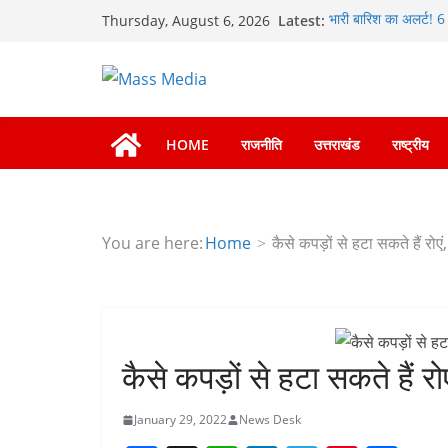
Skip
Latest:
भारी बारिश का अलर्ट! 6 
Thursday, August 6, 2026
to
भारी से बहुत भारी वर्षा
हाई अलर्ट पर रहने के निर
content
मुख्यमंत्री पुष्कर सिंह 
की हुई समीक्षा
एमडीडीए बोर्ड बैठक में 2
नियोजित विकास को मिले
HOME
राजनीति
उत्तराखंड
राष्ट्रीय
बैरागीवाला हत्याकांड के
गिरफ्तार
You are here:
Home
कैसे कपड़ों से हटा सकते हैं रोएं
कैसे कपड़ों से हटा सकते हैं रो
January 29, 2022
News Desk