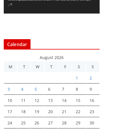
_=1
l
a
y
e
r
Calendar
August 2026
M
T
W
T
F
S
S
1
2
3
4
5
6
7
8
9
10
11
12
13
14
15
16
17
18
19
20
21
22
23
24
25
26
27
28
29
30