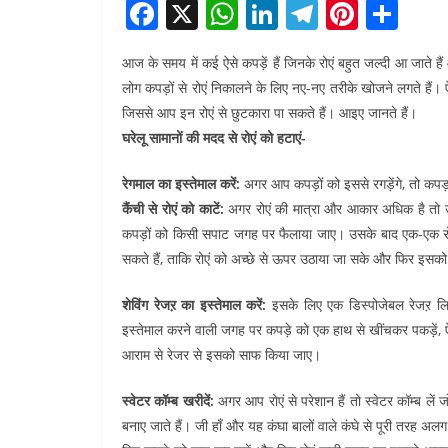
F
X
W
Li
T
Pi
S
a
h
n
el
nt
h
आज के समय में कई ऐसे कपड़ें हैं जिनके रोएं बहुत जल्दी आ जाते है
c
at
k
e
er
ar
लोग कपड़ों से रोएं निकालने के लिए नए-नए तरीके खोजने लगते हैं। 
e
s
e
gr
e
e
जिससे आप इन रोएं से छुटकारा पा सकते हैं। आइए जानते हैं।
b
A
dI
a
st
घरेलू सामानों की मदद से रोएं को हटाएं-
o
p
n
m
रेगमाल का इस्तेमाल करें:
अगर आप कपड़ों को इससे रगड़ेंगे, तो कपड
o
p
कैंची से रोएं को काटें:
अगर रोएं की मात्रा और आकार अधिक है तो उन
k
कपड़ों को किसी सपाट जगह पर फैलाया जाए। उसके बाद एक-एक रोए
सकते हैं, ताकि रोएं को अच्छे से ऊपर उठाया जा सके और फिर इस
शेविंग रेजऱ का इस्तेमाल करें:
इसके लिए एक डिस्पोजेबल रेजऱ ल
इस्तेमाल करने वाली जगह पर कपड़े को एक हाथ से खींचकर पकड़ें, ऐस
आराम से रेजर से इसको साफ किया जाए।
स्वेटर कॉम्ब खरीदें:
अगर आप रोएं से परेशान हैं तो स्वेटर कॉम्ब लें
बनाए जाते हैं। जी हाँ और यह कंघा बालों वाले कंघे से पूरी तरह अलग 