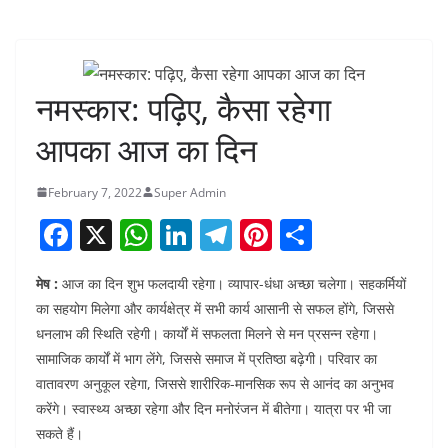
नमस्कार: पढ़िए, कैसा रहेगा
आपका आज का दिन
February 7, 2022
Super Admin
F
X
W
Li
T
Pi
S
a
h
n
el
nt
h
मेष :
आज का दिन शुभ फलदायी रहेगा। व्यापार-धंधा अच्छा चलेगा। सहकर्मियों
c
at
k
e
er
ar
का सहयोग मिलेगा और कार्यक्षेत्र में सभी कार्य आसानी से सफल होंगे, जिससे
e
s
e
gr
e
e
धनलाभ की स्थिति रहेगी। कार्यों में सफलता मिलने से मन प्रसन्न रहेगा।
b
A
dI
a
st
सामाजिक कार्यों में भाग लेंगे, जिससे समाज में प्रतिष्ठा बढ़ेगी। परिवार का
o
p
n
m
वातावरण अनुकूल रहेगा, जिससे शारीरिक-मानसिक रूप से आनंद का अनुभव
करेंगे। स्वास्थ्य अच्छा रहेगा और दिन मनोरंजन में बीतेगा। यात्रा पर भी जा
o
p
सकते हैं।