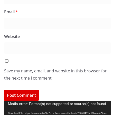
Email
*
Website
Save my name, email, and website in this browser for
the next time I comment.
V
Media error: Format(s) not supported or source(s) not found
i
Download File: https://massmedia24x7.com/wp-content/uploads/2026/04/CM-Dhami-4-Year-