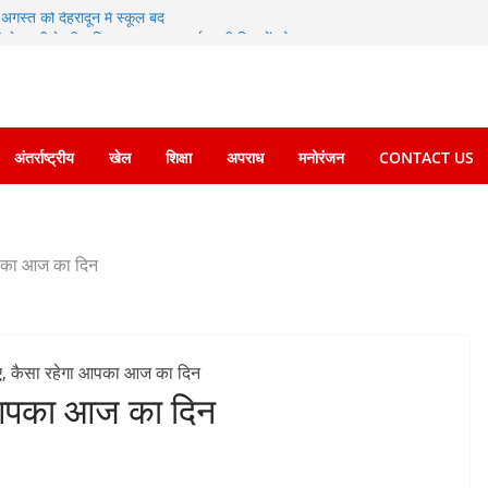
अगस्त को देहरादून में स्कूल बंद
 की चेतावनी के बीच जिला प्रशासन अलर्ट, सभी विभागों को
्देश
धामी के दिशा-निर्देशों में पीएम आवास योजना (शहरी) की प्रगति
5 विकास प्रस्तावों को मिली मंजूरी, देहरादून-मसूरी के
गी रफ्तार
अंतर्राष्ट्रीय
खेल
शिक्षा
अपराध
मनोरंजन
CONTACT US
 फरार चल रहे अभियुक्त को दून पुलिस ने हरिद्वार से किया
आपका आज का दिन
ा आपका आज का दिन