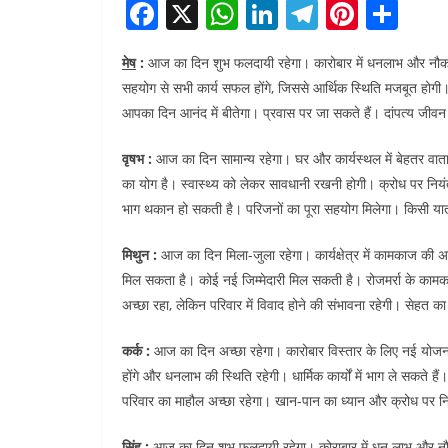
F
X
W
Li
T
Pi
S
a
h
n
el
nt
h
मेष
:
आज का दिन शुभ फलदायी रहेगा। कारोबार में धनलाभ और नौकरी म
c
at
k
e
er
ar
सहयोग से सभी कार्य सफल होंगे, जिससे आर्थिक स्थिति मजबूत होगी। सामाज
e
s
e
gr
e
e
आपका दिन आनंद में बीतेगा। प्रवास पर जा सकते हैं। दांपत्य जीव
b
A
dI
a
st
वृषभ :
आज का दिन सामान्य रहेगा। घर और कार्यस्थल में बेहतर वातावर
o
p
n
m
का योग है। स्वास्थ्य को लेकर सावधानी रखनी होगी। क्रोध पर नियंत
o
p
भाग थकान हो सकती है। परिजनों का पूरा सहयोग मिलेगा। किसी यात
k
मिथुन :
आज का दिन मिला-जुला रहेगा। कार्यक्षेत्र में कामकाज की
मिल सकता है। कोई नई जिम्मेदारी मिल सकती है। रोजमर्रा के कामक
अच्छा रहा, लेकिन परिवार में विवाद होने की संभावना रहेगी। सेहत का
कर्क :
आज का दिन अच्छा रहेगा। कारोबार विस्तार के लिए नई योजनाएं 
होंगे और धनलाभ की स्थिति रहेगी। धार्मिक कार्यों में भाग ले सकते ह
परिवार का माहौल अच्छा रहेगा। खान-पान का ध्यान और क्रोध पर नि
सिंह :
आज का दिन शुभ फलदायी रहेगा। कोराबार में धन लाभ और नौकरी 