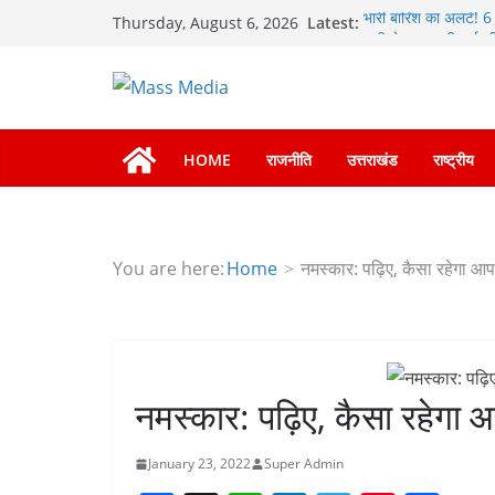
Skip
Latest:
भारी बारिश का अलर्ट! 6 
Thursday, August 6, 2026
to
भारी से बहुत भारी वर्षा
हाई अलर्ट पर रहने के निर
content
मुख्यमंत्री पुष्कर सिंह 
की हुई समीक्षा
एमडीडीए बोर्ड बैठक में 2
नियोजित विकास को मिले
HOME
राजनीति
उत्तराखंड
राष्ट्रीय
बैरागीवाला हत्याकांड के
गिरफ्तार
You are here:
Home
नमस्कार: पढ़िए, कैसा रहेगा 
नमस्कार: पढ़िए, कैसा रहेग
January 23, 2022
Super Admin