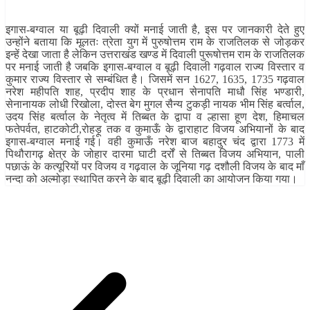
इगास-बग्वाल या बूढ़ी दिवाली क्यों मनाई जाती है, इस पर जानकारी देते हुए
उन्होंने बताया कि मूलतः त्रेता युग में पुरुषोत्तम राम के राजतिलक से जोड़कर
इन्हें देखा जाता है लेकिन उत्तराखंड खण्ड में दिवाली पुरूषोत्तम राम के राजतिलक
पर मनाई जाती है जबकि इगास-बग्वाल व बूढ़ी दिवाली गढ़वाल राज्य विस्तार व
कुमार राज्य विस्तार से सम्बंधित है। जिसमें सन 1627, 1635, 1735 गढ़वाल
नरेश महीपति शाह, प्रदीप शाह के प्रधान सेनापति माधौ सिंह भण्डारी,
सेनानायक लोधी रिखोला, दोस्त बेग मुगल सैन्य टुकड़ी नायक भीम सिंह बर्त्वाल,
उदय सिंह बर्त्वाल के नेतृत्व में तिब्बत के द्वापा व ल्हासा हूण देश, हिमाचल
फतेपर्वत, हाटकोटी,रोहड़ू तक व कुमाऊँ के द्वाराहाट विजय अभियानों के बाद
इगास-बग्वाल मनाई गई। वही कुमाऊँ नरेश बाज बहादुर चंद द्वारा 1773 में
पिथौरागढ़ क्षेत्र के जोहार दारमा घाटी दर्रों से तिब्बत विजय अभियान, पाली
पछाऊं के कत्यूरियों पर विजय व गढ़वाल के जूनिया गढ़ दशौली विजय के बाद माँ
नन्दा को अल्मोड़ा स्थापित करने के बाद बूढ़ी दिवाली का आयोजन किया गया।