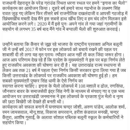
राजधानी देहरादून के परेड ग्राउंड स्थित धरना स्थल पर हमने “इगास का भैलो”
कार्यक्रम का आयोजन किया। दूसरे बर्ष हमारे साथ गढभोज के लक्ष्मण सिंह
रावत जुड़ गए लेकिन फिर तीसरे बर्ष राजनीतिक दखलंदाजी व आपसी गठजोड़ में
खिंचमखींच मचती देख मैंने इस सबसे हाथ खींच लिए व हम चंद लोग मिलकर इसे
आयोजित करने लगे। 2020 में मैं इसे पुनः अपने गांव ले गया जहां ग्रामीणों के
सहयोग से लगभग 35 बर्ष बाद मैंने गांव में बग्वाली भैलो की शुरुआत करवाई।
उन्होंने बताया कि कैंसर से जूझ रहे भाजपा के राष्ट्रीय प्रवक्ता अनिल बलूनी
जी ने उन्हें बर्ष 2017 में फोन पर इस लोकपर्व को बचाये रखने की पहल पर
शाबाशी दी तो लगा यह मृत प्रायः त्यौहार आज नहीं तो कल जिंदा जरूर होगा।
आज आप परिणाम देख रहे हैं कि प्रदेश के मुख्यमंत्री ने इस पर बड़ा निर्णय लेते
हुए राजकीय अवकाश की घोषणा कर दी है। यह उत्तराखंड राज्य स्थापना से
लेकर अब तक 21 बर्ष में पहला ऐसा निर्णय किसी सरकार द्वारा लिया गया है जब
किसी उत्तराखंड के लोकपर्व पर राजकीय अवकाश की घोषणा हुई हो। हम
सबको मुख्यमंत्री पुष्कर सिंह धामी के ऐसे निर्णय का
स्वागत करना चाहिए। इगास के भैलो लोकपर्व में 108 मशालें व ढोल, रणसिंघा,
जौनसार बावर के समाजसेवी इंद्र सिंह नेगी के माध्यम से मंगवाए गए व एक भव्य
आयोजन पर उत्तराखंडी जनमानस ने इस लोकपर्व के प्रकाश पुंज भैलो व नृत्य
की छटा बिखेरी जो देखते ही बनती थी।
कार्यक्रम को सफल बनाने में घनश्याम चन्द्र जोशी, अरुण पांडेय, आलोक शर्मा,
रमन जायसवाल, मोनू शाह, विकास कपरवान, हरीश कंडवाल मनखी, चन्द्र
कैंतुरा, आशीष गुसाईं, के अलावा सोशल पब्लिक बलूनी स्कूल के कर्मचारियों ने
सहयोग किया।