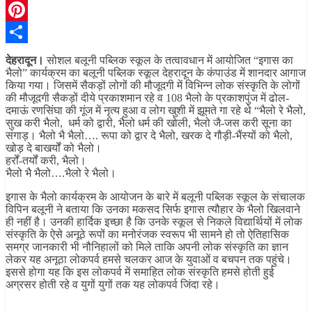
Telegram
Pinterest
Share
देहरादून।
सोशल बलूनी पब्लिक स्कूल के तत्वावधान में आयोजित “इगास का
भैलो” कार्यक्रम का बलूनी पब्लिक स्कूल देहरादून के कंपाउंड में शानदार आगाज
किया गया। जिसमें सैकड़ों लोगों की मौजूदगी में विभिन्न लोक संस्कृति के लोगों
की मौजूदगी सैकड़ों दीये प्रकाशमान रहे व 108 भैलो के प्रकाशपुंज में ढोल-
दमाऊं रणसिंघा की गूंज में नृत्य हुआ व लोग खुशी में झूमते गा रहे थे “भैलो रे भैलो,
सुख करी भैलो, धर्म को द्वारी, भैलो धर्म की खोली, भैलो जै-जस करी सूना का
संगाड़। भैलो भै भैलो…. रूपा को द्वार दे भैलो, खरक दे गौड़ी-भैंस्यों को भैलो,
खोड़ दे बाखर्यों को भैलो।
हर्रों-तर्यों करी, भैलो।
भैलो भै भैलो….भैलो रे भैलो।
इगास के भैलो कार्यक्रम के आयोजन के बारे में बलूनी पब्लिक स्कूल के संचालक
विपिन बलूनी ने बताया कि उनका मकसद सिर्फ इगास त्यौहार के भैलो खिलवाने
ही नहीं है। उनकी हार्दिक इच्छा है कि उनके स्कूल से निकले विद्यार्थियों में लोक
संस्कृति के ऐसे अनूठे रूपों का मनोरंजक स्वरूप भी सामने हो तो ऐतिहासिक
समग्र जानकारी भी नौनिहालों को मिले ताकि अपनी लोक संस्कृति का ज्ञान
लेकर यह अनूठा लोकपर्व हमसे चलकर आज के युवाओं व बचपन तक पहुंचे।
इससे होगा यह कि इस लोकपर्व में समाहित लोक संस्कृति हमसे होती हुई
अग्रसर होती रहे व युगों युगों तक यह लोकपर्व जिंदा रहे।