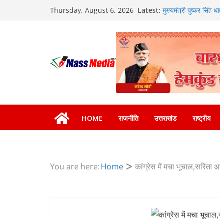
Skip
Latest:
मुख्यमंत्री पुष्कर सिंह 
Thursday, August 6, 2026
to
की हुई समीक्षा
मुख्यमंत्री धामी बोले- 
content
वाले महीनों में हजारों पद
दिल्ली-देहरादून आर्थिक
का डीएम ने किया निरीक्षण
निर्देश, सुरक्षा मानकों 
459 करोड़ से एचएनबी गढ
भारी से बहुत भारी वर्षा
हाई अलर्ट पर रहने के निर
HOME
राजनीति
उत्तराखंड
राष्ट्रीय
You are here:
Home
कांग्रेस में मचा भूचाल,सरिता 