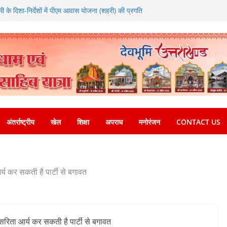
धामी के दिशा-निर्देशों में पीएम आवास योजना (शहरी) की प्रगति
युवाओं को रोजगार देना सरकार की सर्वोच्च प्राथमिकता, आने
ों पर की जाएगी भर्ती
 कॉरिडोर से जुड़ी 12 किमी ग्रीनफील्ड बाईपास परियोजना
; समयबद्ध एवं गुणवत्तापूर्ण निर्माण सुनिश्चित करने के
से कोई समझौता नहींः डीएम
़वाल विश्वविद्यालय में अनुसंधान संरचना होगी सुदृढ
 की चेतावनी के बीच जिला प्रशासन अलर्ट, सभी विभागों को
्देश
अंतर्राष्ट्रीय
खेल
शिक्षा
अपराध
मनोरंजन
CONTACT US
आर्य कर सकती है पार्टी से बगावत