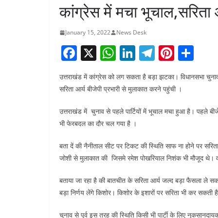
कांग्रेस में मचा भूचाल,सरिता
January 15, 2022
News Desk
F
X
W
Li
T
Pi
S
a
h
n
el
nt
h
उत्तराखंड में कांग्रेस को लग सकता है बड़ा झटका। विधानसभा चुनाव होने
c
at
k
e
er
ar
सरिता आर्य बीजेपी प्रभारी से मुलाकात करने पहुंची ।
e
s
e
gr
e
e
b
A
dI
a
st
उत्तराखंड में चुनाव से पहले पार्टियों में भूचाल मचा हुआ है। पहले बी
भी फेरबदल का दौर चल गया है ।
o
p
n
m
o
p
बता दें की नैनीताल सीट पर टिकट की स्थिति साफ ना होने पर सरिता क
k
जोशी से मुलाकात की जिसमे रमेश पोखरियाल निशंक भी मौजूद थे। वह
बताया जा रहा है की बातचीत के सरिता आर्य जल्द बड़ा फैसला ले सकत
बड़ा निर्णय लेंगे किशोर। किशोर के इशारों पर सरिता भी कर सकती है
चुनाव से पूर्व इस तरह की स्थिति किसी भी पार्टी के लिए नुकसानदा