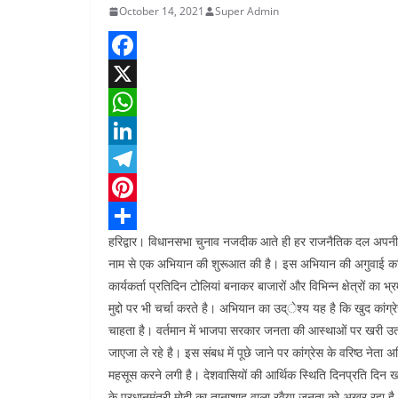
October 14, 2021
Super Admin
F
a
X
c
W
e
h
L
b
a
i
T
o
t
n
e
P
हरिद्वार। विधानसभा चुनाव नजदीक आते ही हर राजनैतिक दल अपनी पार्टी क
o
s
k
l
i
S
नाम से एक अभियान की शुरूआत की है। इस अभियान की अगुवाई कांग्
k
A
e
e
n
h
कार्यकर्ता प्रतिदिन टोलियां बनाकर बाजारों और विभिन्न क्षेत्रों क
p
d
g
t
a
मुद्दो पर भी चर्चा करते है। अभियान का उद्ेश्य यह है कि खुद कां
p
I
r
e
r
चाहता है। वर्तमान में भाजपा सरकार जनता की आस्थाओं पर खरी उतर
जाएजा ले रहे है। इस संबध में पूछे जाने पर कांग्रेस के वरिष्ठ ने
n
a
r
e
महसूस करने लगी है। देशवासियों की आर्थिक स्थिति दिनप्रति दिन 
m
e
के प्रधानमंत्री मोदी का तानाशाह वाला रवैया जनता को अखर रहा है।