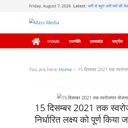
Skip
Latest:
भारी से बहुत भारी वर्षा की 
Friday, August 7, 2026
to
हाई अलर्ट पर रहने के निर्देश
मुख्यमंत्री पुष्कर सिंह धामी 
content
की हुई समीक्षा
मुख्यमंत्री धामी बोले- युवाओ
वाले महीनों में हजारों पदों पर
दिल्ली-देहरादून आर्थिक कॉर
HOME
राजनीति
उत्तराखंड
राष्ट्रीय
का डीएम ने किया निरीक्षण; समय
निर्देश, सुरक्षा मानकों से को
459 करोड़ से एचएनबी गढ़वाल 
You are here:
Home
15 दिसम्बर 2021 तक स्वरोजगार
15 दिसम्बर 2021 तक स्वरो
निर्धारित लक्ष्य को पूर्ण किया