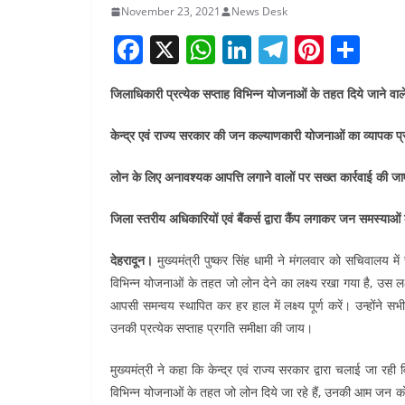
November 23, 2021
News Desk
F
X
W
Li
T
Pi
S
a
h
n
el
nt
h
जिलाधिकारी प्रत्येक सप्ताह विभिन्न योजनाओं के तहत दिये जाने वाल
c
at
k
e
er
ar
e
s
e
gr
e
e
केन्द्र एवं राज्य सरकार की जन कल्याणकारी योजनाओं का व्यापक प
b
A
dI
a
st
लोन के लिए अनावश्यक आपत्ति लगाने वालों पर सख्त कार्रवाई की ज
o
p
n
m
o
p
जिला स्तरीय अधिकारियों एवं बैंकर्स द्वारा कैंप लगाकर जन समस्या
k
देहरादून।
मुख्यमंत्री पुष्कर सिंह धामी ने मंगलवार को सचिवालय में
विभिन्न योजनाओं के तहत जो लोन देने का लक्ष्य रखा गया है, उस ल
आपसी समन्वय स्थापित कर हर हाल में लक्ष्य पूर्ण करें। उन्होंने सभ
उनकी प्रत्येक सप्ताह प्रगति समीक्षा की जाय।
मुख्यमंत्री ने कहा कि केन्द्र एवं राज्य सरकार द्वारा चलाई जा र
विभिन्न योजनाओं के तहत जो लोन दिये जा रहे हैं, उनकी आम जन को 