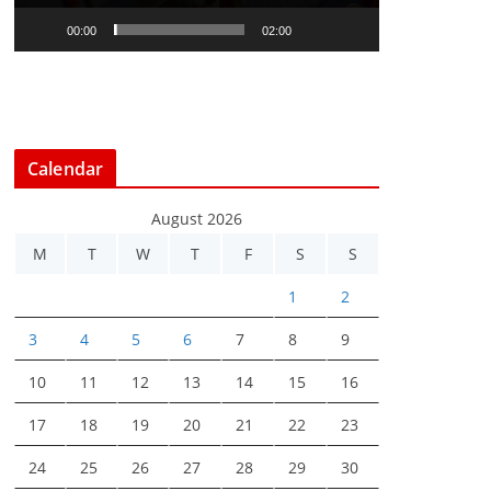
l
00:00
02:00
a
y
e
r
Calendar
August 2026
M
T
W
T
F
S
S
1
2
3
4
5
6
7
8
9
10
11
12
13
14
15
16
17
18
19
20
21
22
23
24
25
26
27
28
29
30