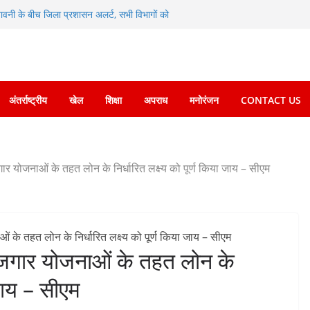
चेतावनी के बीच जिला प्रशासन अलर्ट, सभी विभागों को
के दिशा-निर्देशों में पीएम आवास योजना (शहरी) की प्रगति
ं को रोजगार देना सरकार की सर्वोच्च प्राथमिकता, आने
 की जाएगी भर्ती
िडोर से जुड़ी 12 किमी ग्रीनफील्ड बाईपास परियोजना
अंतर्राष्ट्रीय
खेल
शिक्षा
अपराध
मनोरंजन
CONTACT US
बद्ध एवं गुणवत्तापूर्ण निर्माण सुनिश्चित करने के
ई समझौता नहींः डीएम
विश्वविद्यालय में अनुसंधान संरचना होगी सुदृढ
 योजनाओं के तहत लोन के निर्धारित लक्ष्य को पूर्ण किया जाय – सीएम
जगार योजनाओं के तहत लोन के
 जाय – सीएम