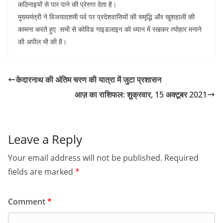
p
d
g
t
a
कठिनाइयों से पार पाने की प्रेरणा देता है।
p
I
r
e
r
मुख्यमंत्री ने विजयादशमी पर्व पर प्रदेशवासियों की समृद्धि और खुशहाली की
कामना करते हुए सभी से कोविड गाइडलाइन को ध्यान में रखकर त्योहार मनाने
n
a
r
e
की अपील भी की है।
m
e
s
केदारनाथ की अंतिम चरण की यात्रा में जुटा प्रशासन
t
आज़ का राशिफल: शुक्रवार, 15 अक्टूबर 2021
Leave a Reply
Your email address will not be published.
Required
fields are marked
*
Comment
*