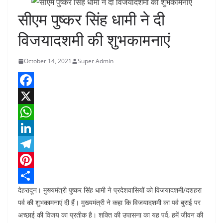
सीएम पुष्कर सिंह धामी ने दी
विजयादशमी की शुभकामनाएं
October 14, 2021
Super Admin
F
a
X
c
W
e
h
L
b
a
i
T
o
t
n
e
P
देहरादून। मुख्यमंत्री पुष्कर सिंह धामी ने प्रदेशवासियों को विजयादशमी/दशहरा
o
s
k
l
i
S
पर्व की शुभकामनाएं दी हैं। मुख्यमंत्री ने कहा कि विजयादशमी का पर्व बुराई पर
k
A
e
e
n
h
अच्छाई की विजय का प्रतीक है। शक्ति की उपासना का यह पर्व, हमें जीवन की