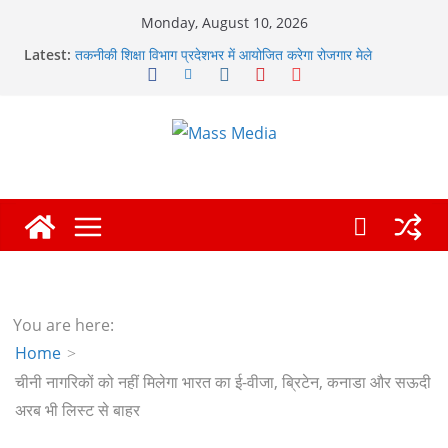
Skip
Monday, August 10, 2026
to
Latest:
तकनीकी शिक्षा विभाग प्रदेशभर में आयोजित करेगा रोजगार मेले
content
मुख्यमंत्री ने हर घर तिरंगा यात्रा कार्यक्रम में किया प्रतिभाग,
प्रदेशवासियों से स्वतंत्रता दिवस पर अपने घरों में तिरंगा फहराने का किया
आवाह्न
अवैध रूप से सट्टा खिलाने वाले अभियुक्त को पुलिस ने किया गिरफ्तार
विशेष स्वच्छता अभियान में डीएम एवं सचिव विधिक सेवा प्राधिकरण ने
किया प्रतिभाग, 100 से अधिक लोग बने इस अभियान का हिस्सा
कॉमनवेल्थ गेम्स में कांस्य पदक जीतने वाली उन्नति शर्मा को मेयर सौरभ
थपलियाल ने किया सम्मानित
You are here:
Home
चीनी नागरिकों को नहीं मिलेगा भारत का ई-वीजा, ब्रिटेन, कनाडा और सऊदी
अरब भी लिस्ट से बाहर