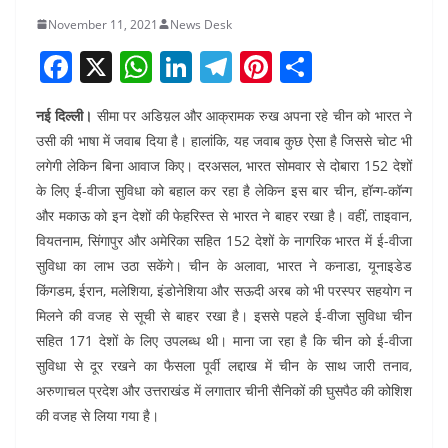
November 11, 2021
News Desk
F
X
W
Li
T
Pi
S
a
h
n
el
nt
h
नई दिल्ली।
सीमा पर अडिय़ल और आक्रामक रुख अपना रहे चीन को भारत ने
c
at
k
e
er
ar
उसी की भाषा में जवाब दिया है। हालांकि, यह जवाब कुछ ऐसा है जिससे चोट भी
e
s
e
gr
e
e
लगेगी लेकिन बिना आवाज किए। दरअसल, भारत सोमवार से दोबारा 152 देशों
b
A
dI
a
st
के लिए ई-वीजा सुविधा को बहाल कर रहा है लेकिन इस बार चीन, हॉन्ग-कॉन्ग
o
p
n
m
और मकाऊ को इन देशों की फेहरिस्त से भारत ने बाहर रखा है। वहीं, ताइवान,
वियतनाम, सिंगापुर और अमेरिका सहित 152 देशों के नागरिक भारत में ई-वीजा
o
p
सुविधा का लाभ उठा सकेंगे। चीन के अलावा, भारत ने कनाडा, यूनाइडेड
k
किंगडम, ईरान, मलेशिया, इंडोनेशिया और सऊदी अरब को भी परस्पर सहयोग न
मिलने की वजह से सूची से बाहर रखा है। इससे पहले ई-वीजा सुविधा चीन
सहित 171 देशों के लिए उपलब्ध थी। माना जा रहा है कि चीन को ई-वीजा
सुविधा से दूर रखने का फैसला पूर्वी लद्दाख में चीन के साथ जारी तनाव,
अरुणाचल प्रदेश और उत्तराखंड में लगातार चीनी सैनिकों की घुसपैठ की कोशिश
की वजह से लिया गया है।