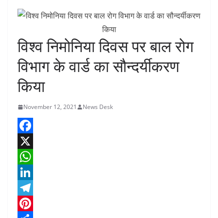
विश्व निमोनिया दिवस पर बाल रोग
विभाग के वार्ड का सौन्दर्यीकरण
किया
November 12, 2021
News Desk
F
a
X
c
W
e
h
L
b
a
i
T