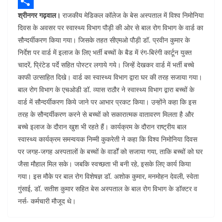
o
t
n
e
P
श्रीनगर गढ़वाल।
राजकीय मेडिकल कॉलेज के बेस अस्पताल में विश्व निमोनिया
o
s
k
l
i
S
दिवस के अवसर पर स्वास्थ्य विभाग पौड़ी की ओर से बाल रोग विभाग के वार्ड का
k
A
e
e
n
h
सौन्दर्यीकरण किया गया। जिसके तहत सीएमओ पौड़ी डॉ. प्रवीन कुमार के
p
d
g
t
a
निर्देश पर वार्ड में इलाज के लिए भर्ती बच्चों के बैड में रंग-बिरंगी कार्टून युक्त
p
I
r
e
r
चादरें, प्रिंटेड पर्दे सहित पोस्टर लगाये गये। जिन्हें देखकर वार्ड में भर्ती बच्चे
काफी उत्साहित दिखे। वार्ड का स्वास्थ्य विभाग द्वारा घर की तरह सजाया गया।
n
a
r
e
बाल रोग विभाग के एचओडी डॉ. व्यास राठौर ने स्वास्थ्य विभाग द्वारा बच्चों के
m
e
वार्ड में सौन्दर्यीकरण किये जाने पर आभार प्रकट किया। उन्होंने कहा कि इस
s
तरह के सौन्दर्यीकरण करने से बच्चों को सकारात्मक वातावरण मिलता है और
बच्चे इलाज के दौरान खुश भी रहते हैं। कार्यक्रम के दौरान राष्ट्रीय बाल
t
स्वास्थ्य कार्यक्रम समन्वयक निम्मी कुकरेती ने कहा कि विश्व निमोनिया दिवस
पर जगह-जगह अस्पतालों के बच्चों के वार्डों को सजाया गया, ताकि बच्चों को घर
जैसा मौहाल मिल सके। जबकि स्वच्छता भी बनी रहे, इसके लिए कार्य किया
गया। इस मौके पर बाल रोग विशेषज्ञ डॉ. अशोक कुमार, मनमोहन देवली, स्वेता
गुंसाई, डॉ. सतीश कुमार सहित बेस अस्पताल के बाल रोग विभाग के डॉक्टर व
नर्स- कर्मचारी मौजूद थे।