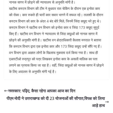
p
d
g
t
a
नानक सागर में छोड़ने की न्यायालय से अनुमति मांगी है।
p
I
r
e
r
खटीमा कस्टम विभाग की टीम ने बुधवार रात चेकिंग के दौरान एक इनोवा कार
को रोका। कार रुकते ही चारों कार सवार भागने में सफल रहे। तलाशी के दौरान
n
a
r
e
कस्टम विभाग को कार के अंदर 4 बंद बोरे मिले, जिनमें जिंदा कछुए भरे हुए थे।
m
e
कस्टम विभाग ने खटीमा वन विभाग को इनोवा कार व जिंदा 173 कछुए सुपुर्द
s
किए हैं। खटीमा वन विभाग ने न्यायालय से जिंदा कछुओं को नानक सागर में
छोड़ने की अनुमति मांगी है। खटीमा वन क्षेत्राधिकारी कैलाश मनराल ने बताया
t
कि कस्टम विभाग द्वारा एक इनोवा कार और 173 जिंदा कछुए उन्हें सौंपे गए हैं।
वन विभाग द्वारा अज्ञात लोगों के खिलाफ मुकदमा दर्ज किया गया है। साथ ही
एआरटीओ रुद्रपुर को पत्र लिखकर इनोवा कार के असली मालिक का पता
लगाने का प्रयास किया जा रहा है। वहीं, जिंदा कछुओं को नानक सागर में छोड़ने
के लिए अदालत से अनुमति मांगी गई है।
नमस्कार: पढ़िए, कैसा रहेगा आपका आज का दिन
पीएम मोदी ने उत्तराखण्ड को दी 23 योजनाओं की सौगात,विपक्ष को लिया
आड़े हाथ