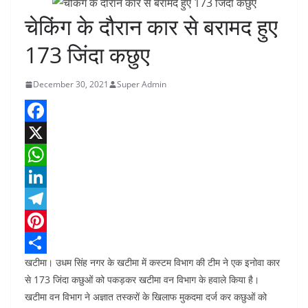
चेकिंग के दौरान कार से बरामद हुए
173 जिंदा कछुए
December 30, 2021
Super Admin
F
a
X
c
W
e
h
L
b
a
i
T
o
t
n
e
P
खटीमा। उधम सिंह नगर के खटीमा में कस्टम विभाग की टीम ने एक इनोवा कार
o
s
k
l
i
S
से 173 जिंदा कछुओं को पकड़कर खटीमा वन विभाग के हवाले किया है।
k
A
e
e
n
h
खटीमा वन विभाग ने अज्ञात तस्करों के खिलाफ मुकदमा दर्ज कर कछुओं को