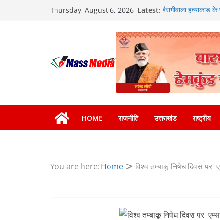
Skip
Latest:
बैरागीवाला हत्याकांड के
Thursday, August 6, 2026
to
गिरफ्तार
भारी बारिश का अलर्ट! 6 
content
भारी से बहुत भारी वर्षा
हाई अलर्ट पर रहने के निर
मुख्यमंत्री पुष्कर सिंह 
की हुई समीक्षा
एमडीडीए बोर्ड बैठक में 2
नियोजित विकास को मिले
HOME
राजनीति
उत्तराखंड
राष्ट्रीय
You are here:
Home
विश्व तम्बाकू निषेध दिवस पर