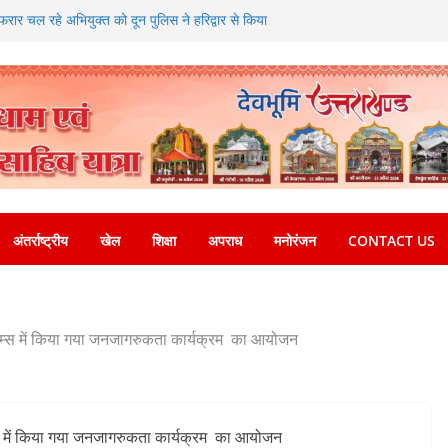
 फरार चल रहे अभियुक्त को दून पुलिस ने हरिद्वार से किया
अगस्त को देहरादून में स्कूल बंद
 की चेतावनी के बीच जिला प्रशासन अलर्ट, सभी विभागों को
्देश
धामी के दिशा-निर्देशों में पीएम आवास योजना (शहरी) की प्रगति
5 विकास प्रस्तावों को मिली मंजूरी, देहरादून-मसूरी के
गी रफ्तार
अंतर्राष्ट्रीय
खेल
शिक्षा
अपराध
मनोरंजन
CONTACT US
 एम्स में किया गया जनजागरुकता कार्यक्रम का आयोजन