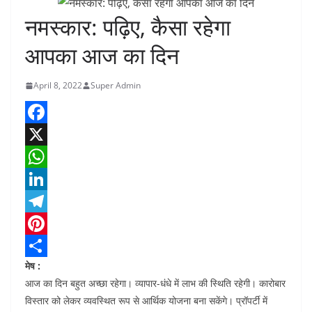
नमस्कार: पढ़िए, कैसा रहेगा
आपका आज का दिन
April 8, 2022
Super Admin
F
a
X
c
W
e
h
L
b
a
i
T
o
t
n
e
P
मेष :
o
s
k
l
i
S
आज का दिन बहुत अच्छा रहेगा। व्यापार-धंधे में लाभ की स्थिति रहेगी। कारोबार
k
A
e
e
n
h
विस्तार को लेकर व्यवस्थित रूप से आर्थिक योजना बना सकेंगे। प्रॉपर्टी में