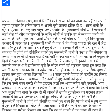
Pinterest
Share
चंपावत। चंपावत उपचुनाव में रिकॉर्ड मतों से जीतने का दावा कर रही भाजपा ने
चुनाव प्रचार के अंतिम चरण में अपनी पूरी ताकत झोंक दी है। आज धामी के
चुनाव प्रचार के लिए यहां पहुंचे उत्तर प्रदेश के मुख्यमंत्री योगी आदित्यनाथ ने
जहां रोड शो और जनसभाओं के जरिए लोगों से उनके पक्ष में मतदान करने की
अपील की वहीं मुख्यमंत्री धामी और उनकी पत्नी गीता धामी भी पूरे दिन चुनाव
प्रचार में व्यस्त रहे। मुख्यमंत्री धामी ने कहा है कि जिस शारदा की धूल में लेट
कर और डुबकी लगाकर वह बड़े हुए हैं उस मां शारदा ने ही उन्हें यहां बुलाया है।
चंपावत के लोगों को संबोधित करते हुए मुख्यमंत्री धामी ने कहा है कि चंपावत से
उनका बचपन से ही नाता रहा है यह वही शारदा का तट है जब वह अपने स्कूल के
दिनों में 5कृ5 घंटे तक रेत में लोटते थे और फिर शारदा में डुबकी लगाते थे।
उन्होंने जन सभा में उपस्थित यूपी के सीएम योगी की प्रशंसा करते हुए कहा कि
जब मैं उनसे लखनऊ मिलने पहुंचा था तो उन्होंने मेरी बात सुनकर सिर्फ हाथ से
इशारा कर मुझे भरोसा दिलाया था। 21 साल पुराने विवाद को उन्होंने 20 मिनट
में ही सुलझा दिया। अयोध्या और काशी में हुए कामों की प्रशंसा करते हुए कहा
कि हम कभी कहा करते थे कि ट्टराम लला हम आएंगे मंदिर वहीं बनाएंगे, आज
अयोध्या में महाराज जी की देखरेख में भव्य मंदिर बन रहा है उन्होंने कहा कि जिन्हें
आप बुलडोजर बाबा के नाम से भी जानते हैं उनके बुलडोजर का प्रभाव इतना
ज्यादा है कि अब उत्तराखंड में भी बुलडोजर की धमक सुनाई देने लगी है।
मुख्यमंत्री धामी ने लोगों को संबोधित करते हुए कहा कि आपने मार्च में हुए चुनाव
में एक बड़े मिथक को तोड़ा है। अब हमारी बारी है उन्होंने चंपावत के समग्र
विकास का भरोसा दिलाते हुए कहा कि हम जो कहते हैं वह करके ही रहते हैं।