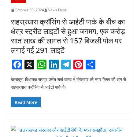
October 30, 2024
News Desk
सहस्रधारा क्रॉसिंग से आईटी पार्क के बीच का
क्षेत्र स्ट्रीट लाइटों से हुआ जगमग, एक करोड़
सात लाख की लागत से 157 बिजली पोल पर
लगाई गई 291 लाइटें
F
X
W
Li
T
Pi
S
a
h
n
el
nt
h
देहरादून: विधायक रायपुर उमेश शर्मा काऊ ने मंगलवार को नगर निगम की ओर से
c
at
k
e
er
ar
सहस्रधारा क्रॉसिंग से आईटी पार्क के
e
s
e
gr
e
e
b
A
dI
a
st
Read More
o
p
n
m
o
p
k