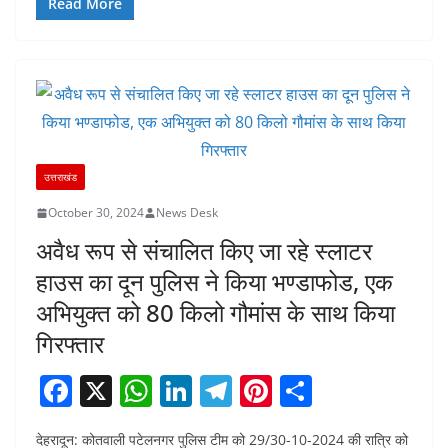
b
A
dI
a
st
Read More
o
p
n
m
o
p
k
उत्तराखंड
October 30, 2024
News Desk
अवैध रूप से संचालित किए जा रहे स्लाटर
हाउस का दून पुलिस ने किया भण्डाफोड, एक
अभियुक्त को 80 किलो गौमांस के साथ किया
गिरफ्तार
F
X
W
Li
T
Pi
S
a
h
n
el
nt
h
देहरादून: कोतवाली पटेलनगर पुलिस टीम को 29/30-10-2024 की रात्रि को