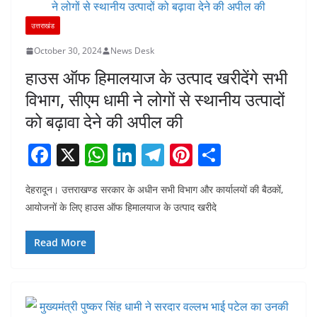
उत्तराखंड
October 30, 2024
News Desk
हाउस ऑफ हिमालयाज के उत्पाद खरीदेंगे सभी
विभाग, सीएम धामी ने लोगों से स्थानीय उत्पादों
को बढ़ावा देने की अपील की
F
X
W
Li
T
Pi
S
a
h
n
el
nt
h
देहरादून। उत्तराखण्ड सरकार के अधीन सभी विभाग और कार्यालयों की बैठकों,
c
at
k
e
er
ar
आयोजनों के लिए हाउस ऑफ हिमालयाज के उत्पाद खरीदे
e
s
e
gr
e
e
b
A
dI
a
st
Read More
o
p
n
m
o
p
k