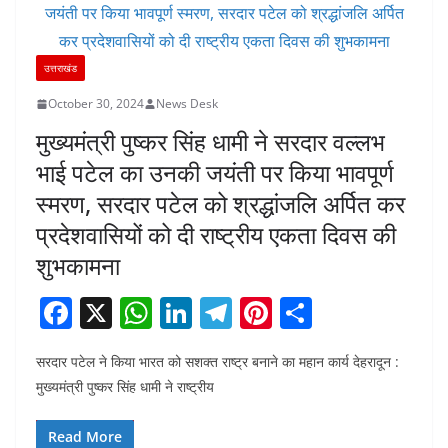
उत्तराखंड
October 30, 2024
News Desk
मुख्यमंत्री पुष्कर सिंह धामी ने सरदार वल्लभ
भाई पटेल का उनकी जयंती पर किया भावपूर्ण
स्मरण, सरदार पटेल को श्रद्धांजलि अर्पित कर
प्रदेशवासियों को दी राष्ट्रीय एकता दिवस की
शुभकामना
F
X
W
Li
T
Pi
S
a
h
n
el
nt
h
सरदार पटेल ने किया भारत को सशक्त राष्ट्र बनाने का महान कार्य देहरादून :
c
at
k
e
er
ar
मुख्यमंत्री पुष्कर सिंह धामी ने राष्ट्रीय
e
s
e
gr
e
e
b
A
dI
a
st
Read More