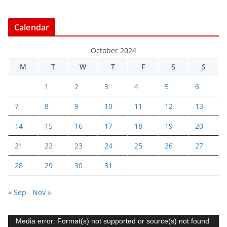
Calendar
October 2024
M
T
W
T
F
S
S
1
2
3
4
5
6
7
8
9
10
11
12
13
14
15
16
17
18
19
20
21
22
23
24
25
26
27
28
29
30
31
« Sep
Nov »
V
Media error: Format(s) not supported or source(s) not found