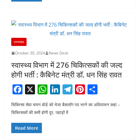
o
p
n
m
o
p
k
उत्तराखंड
October 30, 2024
News Desk
स्वास्थ्य विभाग में 276 चिकित्सकों की जल्द
होगी भर्ती : कैबिनेट मंत्री डॉ. धन सिंह रावत
F
X
W
Li
T
Pi
S
a
h
n
el
nt
h
चिकित्सा सेवा चयन बोर्ड को भेजा बैकलॉग पद भरने का अधियाचन कहा –
c
at
k
e
er
ar
चिकित्सकों की कमी होगी दूर, पहाड़ों में
e
s
e
gr
e
e
b
A
dI
a
st
Read More
o
p
n
m