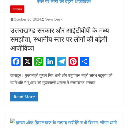
उत्तराखंड
October 30, 2024
News Desk
उत्तराखण्ड सरकार और आईटीबीपी के मध्य
समझौता, स्थानीय स्तर पर लोगों की बढ़ेगी
आजीविका
F
X
W
Li
T
Pi
S
a
h
n
el
nt
h
देहरादून। मुख्यमंत्री पुष्कर सिंह धामी और पशुपालन मंत्री सौरभ बहुगुणा की
c
at
k
e
er
ar
उपस्थिति में बुधवार को मुख्यमंत्री आवास में उत्तराखण्ड सरकार
e
s
e
gr
e
e
b
A
dI
a
st
Read More
o
p
n
m
o
p
k