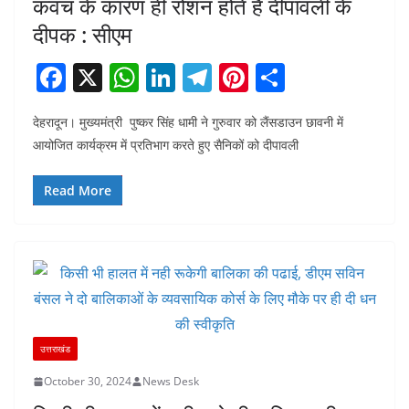
कवच के कारण ही रोशन होते हैं दीपावली के
दीपक : सीएम
F
X
W
Li
T
Pi
S
a
h
n
el
nt
h
देहरादून। मुख्यमंत्री पुष्कर सिंह धामी ने गुरुवार को लैंसडाउन छावनी में
c
at
k
e
er
ar
आयोजित कार्यक्रम में प्रतिभाग करते हुए सैनिकों को दीपावली
e
s
e
gr
e
e
b
A
dI
a
st
Read More
o
p
n
m
o
p
k
उत्तराखंड
October 30, 2024
News Desk