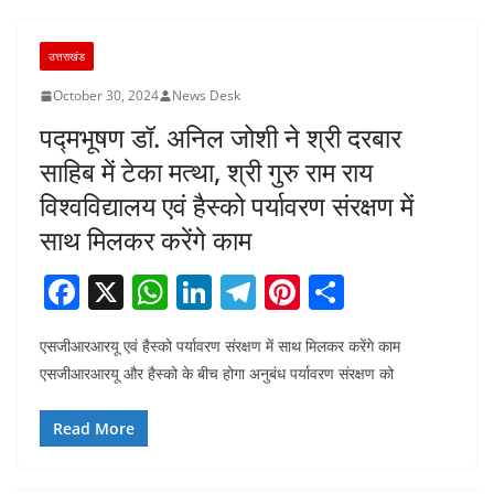
o
p
k
उत्तराखंड
October 30, 2024
News Desk
पद्मभूषण डॉ. अनिल जोशी ने श्री दरबार
साहिब में टेका मत्था, श्री गुरु राम राय
विश्वविद्यालय एवं हैस्को पर्यावरण संरक्षण में
साथ मिलकर करेंगे काम
F
X
W
Li
T
Pi
S
a
h
n
el
nt
h
एसजीआरआरयू एवं हैस्को पर्यावरण संरक्षण में साथ मिलकर करेंगे काम
c
at
k
e
er
ar
एसजीआरआरयू और हैस्को के बीच होगा अनुबंध पर्यावरण संरक्षण को
e
s
e
gr
e
e
b
A
dI
a
st
Read More
o
p
n
m