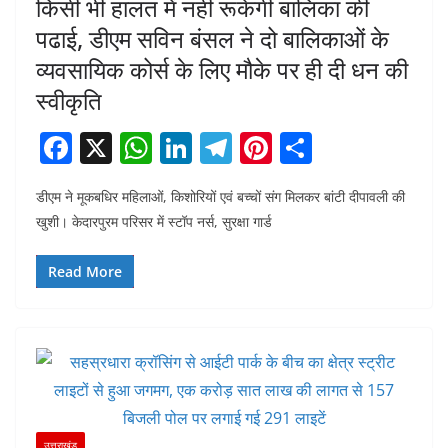
किसी भी हालत में नही रूकेगी बालिका की
पढाई, डीएम सविन बंसल ने दो बालिकाओं के
व्यवसायिक कोर्स के लिए मौके पर ही दी धन की
स्वीकृति
F
X
W
Li
T
Pi
S
a
h
n
el
nt
h
डीएम ने मूकबधिर महिलाओं, किशोरियों एवं बच्चों संग मिलकर बांटी दीपावली की
c
at
k
e
er
ar
खुशी। केदारपुरम परिसर में स्टॉप नर्स, सुरक्षा गार्ड
e
s
e
gr
e
e
b
A
dI
a
st
Read More
o
p
n
m
o
p
k
उत्तराखंड