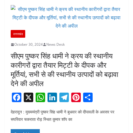
o
p
k
उत्तराखंड
October 30, 2024
News Desk
सीएम पुष्कर सिंह धामी ने क्रय की स्थानीय
कारीगरों द्वारा तैयार मिट्टी के दीपक और
मूर्तियां, सभी से की स्थानीय उत्पादों को बढ़ावा
देने की अपील
F
X
W
Li
T
Pi
S
a
h
n
el
nt
h
देहरादून : मुख्यमंत्री पुष्कर सिंह धामी ने बुधवार को दीपावली के अवसर पर
c
at
k
e
er
ar
सपरिवार चकराता रोड़ स्थित कुमार शॉप का
e
s
e
gr
e
e