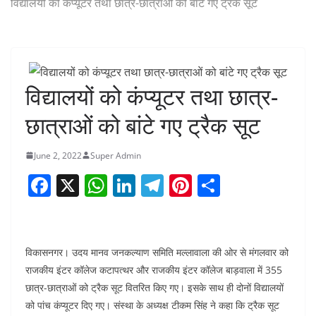
विद्यालयों को कंप्यूटर तथा छात्र-छात्राओं को बांटे गए ट्रैक सूट
विद्यालयों को कंप्यूटर तथा छात्र-
छात्राओं को बांटे गए ट्रैक सूट
June 2, 2022
Super Admin
F
X
W
Li
T
Pi
S
a
h
n
el
nt
h
c
at
k
e
er
ar
e
s
e
gr
e
e
विकासनगर। उदय मानव जनकल्याण समिति मल्लावाला की ओर से मंगलवार को
b
A
dI
a
st
राजकीय इंटर कॉलेज कटापत्थर और राजकीय इंटर कॉलेज बाड़वाला में 355
छात्र-छात्राओं को ट्रैक सूट वितरित किए गए। इसके साथ ही दोनों विद्यालयों
o
p
n
m
को पांच कंप्यूटर दिए गए। संस्था के अध्यक्ष टीकम सिंह ने कहा कि ट्रैक सूट