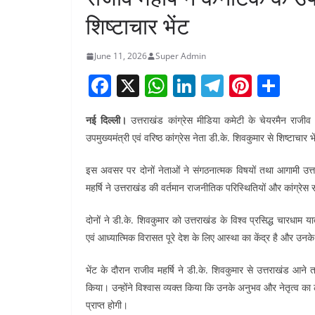
शिष्टाचार भेंट
June 11, 2026
Super Admin
F
X
W
Li
T
Pi
S
a
h
n
el
nt
h
नई दिल्ली।
उत्तराखंड कांग्रेस मीडिया कमेटी के चेयरमैन राजीव 
c
at
k
e
er
ar
उपमुख्यमंत्री एवं वरिष्ठ कांग्रेस नेता डी.के. शिवकुमार से शिष्टाचार 
e
s
e
gr
e
e
b
A
dI
a
st
इस अवसर पर दोनों नेताओं ने संगठनात्मक विषयों तथा आगामी उत्तर
महर्षि ने उत्तराखंड की वर्तमान राजनीतिक परिस्थितियों और कांग्
o
p
n
m
o
p
दोनों ने डी.के. शिवकुमार को उत्तराखंड के विश्व प्रसिद्ध चारधाम य
k
एवं आध्यात्मिक विरासत पूरे देश के लिए आस्था का केंद्र है और उनके 
भेंट के दौरान राजीव महर्षि ने डी.के. शिवकुमार से उत्तराखंड आने त
किया। उन्होंने विश्वास व्यक्त किया कि उनके अनुभव और नेतृत्व क
प्राप्त होगी।