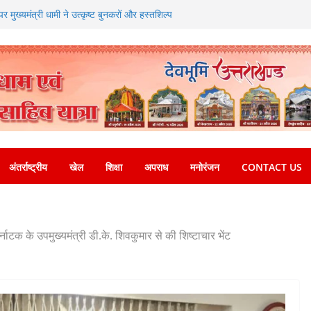
 मुख्यमंत्री धामी ने उत्कृष्ट बुनकरों और हस्तशिल्प
ित
ितंबर से सजेगा मुख्यमंत्री चौम्पियनशिप ट्रॉफी का मंच,
्तर तक होगा प्रतिभा का प्रदर्शन
खेलने वाले अभियुक्तों को पुलिस ने किया गिरफ्तार
्षा, श्रमिक हित और आधारभूत विकास को नई गति : धामी
सले
ग और निर्माण पर बड़ा एक्शन, दो स्थानों पर ध्वस्तीकरण,
माण सील
अंतर्राष्ट्रीय
खेल
शिक्षा
अपराध
मनोरंजन
CONTACT US
र्नाटक के उपमुख्यमंत्री डी.के. शिवकुमार से की शिष्टाचार भेंट