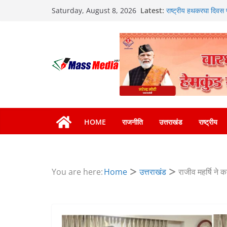
Skip
Latest:
राष्ट्रीय हथकरघा दिवस पर
Saturday, August 8, 2026
to
कारीगरों को किया सम्मान
खेल महाकुंभ 2026ः 01 स
content
न्याय पंचायत से राज्य स
सार्वजनिक स्थान पर जुआ 
जनकल्याण, रोजगार, शिक
कैबिनेट के ऐतिहासिक फै
एमडीडीए का अवैध प्लाटिं
मसूरी मार्ग पर अवैध निर्
HOME
राजनीति
उत्तराखंड
राष्ट्रीय
You are here:
Home
उत्तराखंड
राजीव महर्षि ने क