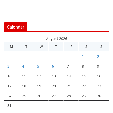
e
r
Calendar
August 2026
M
T
W
T
F
S
S
1
2
3
4
5
6
7
8
9
10
11
12
13
14
15
16
17
18
19
20
21
22
23
24
25
26
27
28
29
30
31