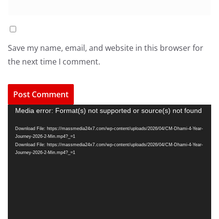
Save my name, email, and website in this browser for
the next time I comment.
V
Media error: Format(s) not supported or source(s) not found
i
Download File: https://massmedia24x7.com/wp-content/uploads/2026/04/CM-Dhami-4-Year-
d
Journey-2026-2-Min.mp4?_=1
e
Download File: https://massmedia24x7.com/wp-content/uploads/2026/04/CM-Dhami-4-Year-
Journey-2026-2-Min.mp4?_=1
o
P
l
a
y