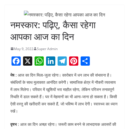
नमस्कार: पढ़िए, कैसा रहेगा
आपका आज का दिन
May 9, 2022
Super Admin
F
X
W
Li
T
Pi
S
a
h
n
el
nt
h
मेष :
आज का दिन मिला-जुला रहेगा। कारोबार में धन लाभ की संभावना है।
c
at
k
e
er
ar
संबंधियों के साथ मुलाकात आनंदित करेगी। सामाजिक क्षेत्र में नौकरी व्यवसाय
e
s
e
gr
e
e
में लाभ मिलेगा। परिवार में खुशियों भरा माहौल रहेगा, लेकिन परिजन तनावपूर्ण
b
A
dI
a
st
स्थिति में डाल सकते हैं। घर में मेहमानों का भी आना-जाना हो सकता है। किसी
o
p
n
m
ऐसी वस्तु की खरीदारी कर सकते हैं, जो भविष्य में लाभ देगी। स्वास्थ्य का ध्यान
रखें।
o
p
k
वृषभ :
आज का दिन अच्छा रहेगा। जरूरी काम बनने से लाभदायक अवसरों की