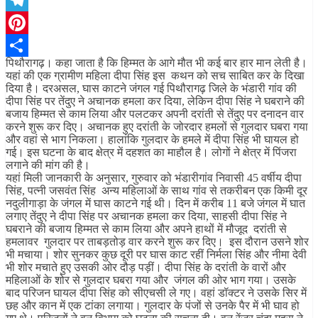
Telegram
Pinterest
पिथौरागढ़। कहा जाता है कि हिम्मत के आगे मौत भी कई बार हार मान लेती है।
Share
यहां की एक ग्रामीण महिला दीपा सिंह इस कथन को सच साबित कर के दिखा
दिया है। दरअसल, घास काटने जंगल गई पिथौरागढ़ जिले के भंडारी गांव की
दीपा सिंह पर तेंदुए ने अचानक हमला कर दिया, लेकिन दीपा सिंह ने घबराने की
बजाय हिम्मत से काम लिया और पलटकर अपनी दरांती से तेंदुए पर दनादन वार
करने शुरू कर दिए। अचानक हुए दरांती के जोरदार हमलों से गुलदार घबरा गया
और वहां से भाग निकला। हालांकि गुलदार के हमले में दीपा सिंह भी घायल हो
गई। इस घटना के बाद क्षेत्र में दहशत का माहौल है। लोगों ने क्षेत्र में पिंजरा
लगाने की मांग की है।
यहां मिली जानकारी के अनुसार, गुरुवार को भंडारीगांव निवासी 45 वर्षीय दीपा
सिंह, पत्नी जसवंत सिंह अन्य महिलाओं के साथ गांव से तकरीबन एक किमी दूर
नदुलीगाड़ा के जंगल में घास काटने गई थी। दिन में करीब 11 बजे जंगल में घात
लगाए तेंदुए ने दीपा सिंह पर अचानक हमला कर दिया, साहसी दीपा सिंह ने
घबराने की बजाय हिम्मत से काम लिया और अपने हाथों में मौजूद दरांती से
हमलावर गुलदार पर ताबड़तोड़ वार करने शुरू कर दिए। इस दौरान उसने शोर
भी मचाया। शोर सुनकर कुछ दूरी पर घास काट रहीं निर्मला सिंह और नीमा देवी
भी शोर मचाते हुए उसकी ओर दौड़ पड़ीं। दीपा सिंह के दरांती के वारों और
महिलाओं के शोर से गुलदार घबरा गया और जंगल की ओर भाग गया। उसके
बाद परिजन घायल दीपा सिंह को सीएचसी ले गए। वहां डॉक्टर ने उसके सिर में
छह और कान में एक टांका लगाया। गुलदार के पंजों से उनके पैर में भी घाव हो