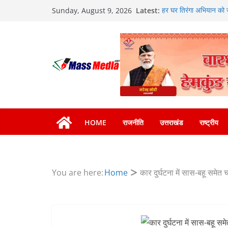
Skip
Latest:
हर घर तिरंगा अभियान को 
Sunday, August 9, 2026
to
होंगे देशभक्ति के विविध कार
विशेष स्वच्छता अभियान मे
content
प्रतिभाग, 100 से अधिक 
कॉमनवेल्थ गेम्स में कांस्
किया सम्मानित
तकनीकी शिक्षा विभाग प्रद
BLO और फील्ड स्टॉफ को प
HOME
राजनीति
उत्तराखंड
राष्ट्रीय
You are here:
Home
कार दुर्घटना में सास-बहू समेत