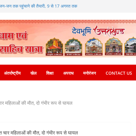
जन-जन तक पहुंचाने की तैयारी, 9 से 17 अगस्त तक
्यक्रम
ं डीएम एवं सचिव विधिक सेवा प्राधिकरण ने किया
लोग बने इस अभियान का हिस्सा
य पदक जीतने वाली उन्नति शर्मा को मेयर सौरभ थपलियाल ने
ेशभर में आयोजित करेगा रोजगार मेले
्रोत्साहित करें जिलाधिकारी – सीईओ
अंतर्राष्ट्रीय
खेल
शिक्षा
अपराध
मनोरंजन
CONTACT US
 चार महिलाओं की मौत, दो गंभीर रूप से घायल