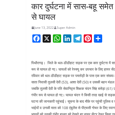
कार दुर्घटना में सास-बहू समे
से घायल
June 13, 2022
Super Admin
F
X
W
Li
T
Pi
S
a
h
n
el
nt
h
c
at
k
e
er
ar
e
s
e
gr
e
e
पिथौरागढ़। जिले के थल-डीडीहाट सड़क पर एक कार दुर्घटना में सास
b
A
dI
a
st
रूप से घायल हो गए। घायलों को रेस्क्यू कर उपचार के लिए हायर सें
रविवार को थल-डीडीहाट सड़क पर पमतोड़ी के पास एक कार संख्या-य
o
p
n
m
साता निवासी तुलसी देवी (53), आशा देवी (50) व उसकी बहन मंडल से
o
p
जबकि तुलसी देवी के पति सेवानिवृत्त शिक्षक चंदन सिंह बसेड़ा (61)
k
गंभीर रूप से घायल हो गए। घायल चंदन ने किसी तरह खाई से सड़
घटना की जानकारी पहुंचाई। सूचना के बाद मौके पर पहुंची पुलिस व ए
भाईयों व उनकी माता को 108 एंबुलेंस से पीएचसी गोचर के लिए रवा
भाइयों को उनकी गंभीर हालत को देखते हुए हायर सेंटर रेफर किया गया।